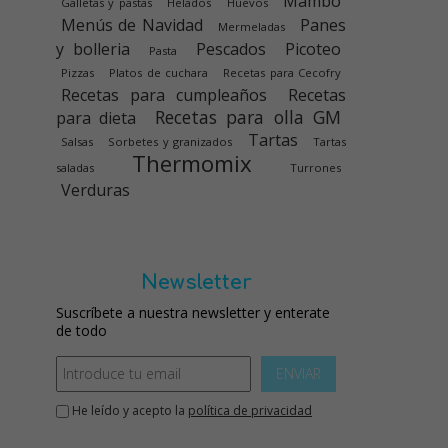
Mambo
Galletas y pastas
Helados
Huevos
Menús de Navidad
Panes
Mermeladas
y bolleria
Pescados
Picoteo
Pasta
Pizzas
Platos de cuchara
Recetas para Cecofry
Recetas para cumpleaños
Recetas
Recetas para olla GM
para dieta
Tartas
Salsas
Sorbetes y granizados
Tartas
Thermomix
saladas
Turrones
Verduras
Newsletter
Suscríbete a nuestra newsletter y enterate
de todo
ENVIAR
He leído y acepto la
política de privacidad