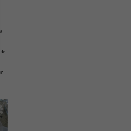
la
 de
on