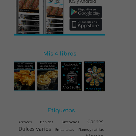
Mis 4 libros
Etiquetas
Carnes
Arroces
Bebidas
Bizcochos
Dulces varios
Empanadas
Flanes y natillas