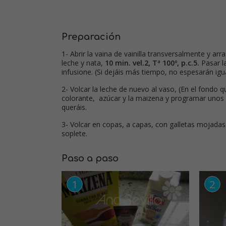
Preparación
1- Abrir la vaina de vainilla transversalmente y arra
leche y nata,
10 min. vel.2, Tª 100º, p.c.5.
Pasar la
infusione. (Si dejáis más tiempo, no espesarán ig
2- Volcar la leche de nuevo al vaso, (En el fondo qu
colorante, azúcar y la maizena y programar unos
queráis.
3- Volcar en copas, a capas, con galletas mojada
soplete.
Paso a paso