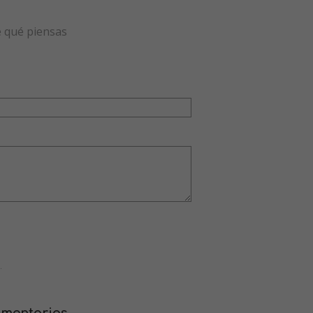
e qué piensas
.
omentarios