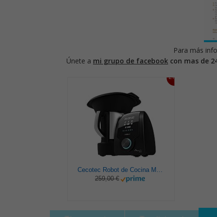
Para más info
Únete a
mi grupo de facebook
con mas de 2
27%
Cecotec Robot de Cocina Multifunción Mambo 9590. 1700 W, 30 Funciones, Cuchara MamboMix, Jarra Habana y Jarra de acero inoxidable de 3.3 L, Apta para lavavajillas, Báscula incorporada, Recetario
259,00 €