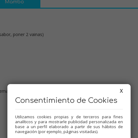
Mambo
 sabor, poner 2 vainas)
X
uemar
Consentimiento de Cookies
Dificultad:
Baja
Tiempo de cocción:
20minutos
Utilizamos cookies propias y de terceros para fines
analíticos y para mostrarle publicidad personalizada en
Comensales:
6
base a un perfil elaborado a partir de sus hábitos de
navegación (por ejemplo, páginas visitadas).
Etiquetas: