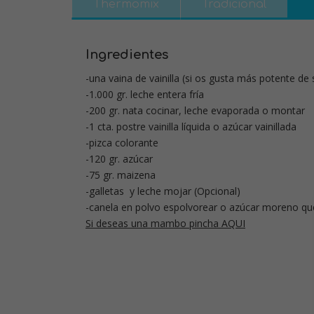
Thermomix
Tradicional
Ingredientes
-una vaina de vainilla (si os gusta más potente de
-1.000 gr. leche entera fría
-200 gr. nata cocinar, leche evaporada o montar
-1 cta. postre vainilla líquida o azúcar vainillada
-pizca colorante
-120 gr. azúcar
-75 gr. maizena
-galletas y leche mojar (Opcional)
-canela en polvo espolvorear o azúcar moreno q
Si deseas una mambo pincha AQUI