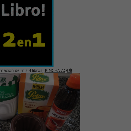
mación de mis 4 libros,
PINCHA AQUÍ!