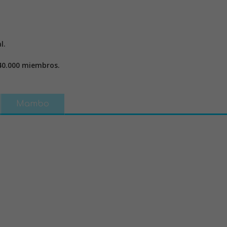
l.
40.000 miembros.
Mambo