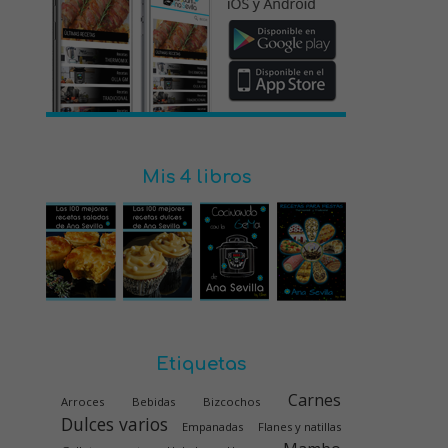
Mis 4 libros
Etiquetas
Carnes
Arroces
Bebidas
Bizcochos
Dulces varios
Empanadas
Flanes y natillas