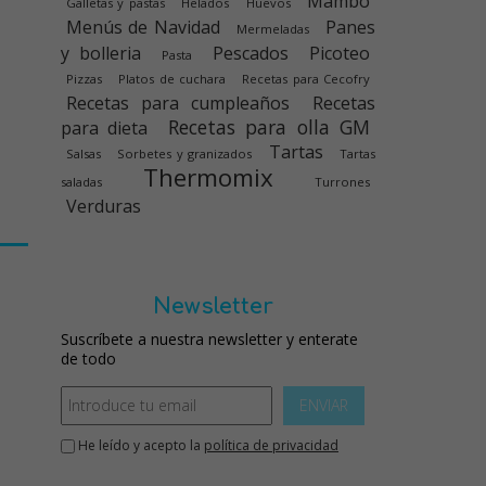
Mambo
Galletas y pastas
Helados
Huevos
Menús de Navidad
Panes
Mermeladas
y bolleria
Pescados
Picoteo
Pasta
Pizzas
Platos de cuchara
Recetas para Cecofry
Recetas para cumpleaños
Recetas
Recetas para olla GM
para dieta
Tartas
Salsas
Sorbetes y granizados
Tartas
Thermomix
saladas
Turrones
Verduras
Newsletter
Suscríbete a nuestra newsletter y enterate
de todo
ENVIAR
He leído y acepto la
política de privacidad