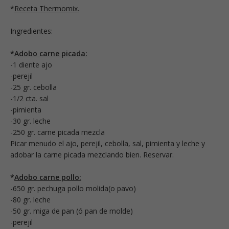
*
Receta Thermomix.
Ingredientes:
*
Adobo carne picada:
-1 diente ajo
-perejil
-25 gr. cebolla
-1/2 cta. sal
-pimienta
-30 gr. leche
-250 gr. carne picada mezcla
Picar menudo el ajo, perejil, cebolla, sal, pimienta y leche y
adobar la carne picada mezclando bien. Reservar.
*
Adobo carne pollo:
-650 gr. pechuga pollo molida(o pavo)
-80 gr. leche
-50 gr. miga de pan (ó pan de molde)
-perejil