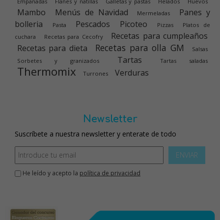
Empanadas
Flanes y natillas
Galletas y pastas
Helados
Huevos
Mambo
Menús de Navidad
Panes y
Mermeladas
bolleria
Pescados
Picoteo
Pasta
Pizzas
Platos de
Recetas para cumpleaños
cuchara
Recetas para Cecofry
Recetas para olla GM
Recetas para dieta
Salsas
Tartas
Sorbetes y granizados
Tartas saladas
Thermomix
Verduras
Turrones
Newsletter
Suscríbete a nuestra newsletter y enterate de todo
ENVIAR
He leído y acepto la
política de privacidad