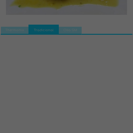
Thermomix
Tradicional
Olla GM