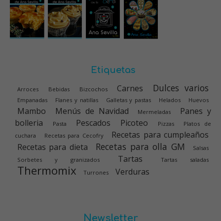
Etiquetas
Dulces varios
Carnes
Arroces
Bebidas
Bizcochos
Empanadas
Flanes y natillas
Galletas y pastas
Helados
Huevos
Mambo
Menús de Navidad
Panes y
Mermeladas
bolleria
Pescados
Picoteo
Pasta
Pizzas
Platos de
Recetas para cumpleaños
cuchara
Recetas para Cecofry
Recetas para olla GM
Recetas para dieta
Salsas
Tartas
Sorbetes y granizados
Tartas saladas
Thermomix
Verduras
Turrones
Newsletter