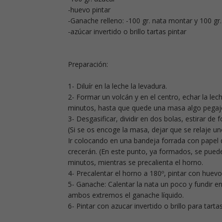
-huevo pintar
-Ganache relleno: -100 gr. nata montar y 100 gr
-azúcar invertido o brillo tartas pintar
Preparación:
1- Diluír en la leche la levadura.
2- Formar un volcán y en el centro, echar la lech
minutos, hasta que quede una masa algo pegajos
3- Desgasificar, dividir en dos bolas, estirar de
(Si se os encoge la masa, dejar que se relaje u
Ir colocando en una bandeja forrada con papel 
crecerán. (En este punto, ya formados, se pued
minutos, mientras se precalienta el horno.
4- Precalentar el horno a 180º, pintar con huev
5- Ganache: Calentar la nata un poco y fundir en e
ambos extremos el ganache líquido.
6- Pintar con azucar invertido o brillo para tartas