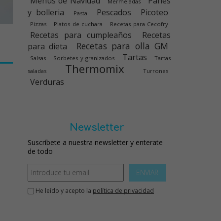
Menús de Navidad
Panes
Mermeladas
y bolleria
Pescados
Picoteo
Pasta
Pizzas
Platos de cuchara
Recetas para Cecofry
Recetas para cumpleaños
Recetas
Recetas para olla GM
para dieta
Tartas
Salsas
Sorbetes y granizados
Tartas
Thermomix
saladas
Turrones
Verduras
Newsletter
Suscríbete a nuestra newsletter y enterate
de todo
ENVIAR
He leído y acepto la
política de privacidad