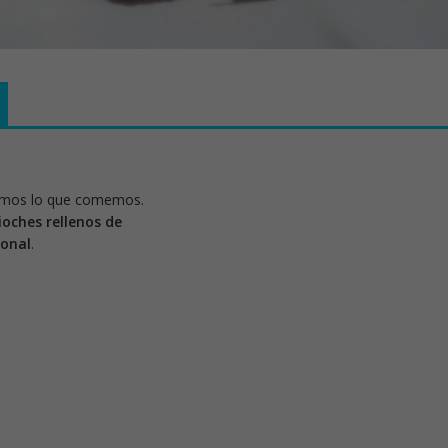
bemos lo que comemos.
ioches rellenos de
ional
.