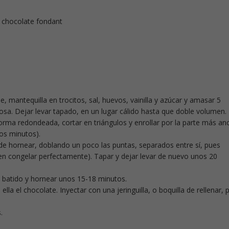
. chocolate fondant
e, mantequilla en trocitos, sal, huevos, vainilla y azúcar y amasar 5
a. Dejar levar tapado, en un lugar cálido hasta que doble volumen.
 forma redondeada, cortar en triángulos y enrollar por la parte más an
nos minutos).
de hornear, doblando un poco las puntas, separados entre sí, pues
en congelar perfectamente). Tapar y dejar levar de nuevo unos 20
o batido y hornear unos 15-18 minutos.
lla el chocolate. Inyectar con una jeringuilla, o boquilla de rellenar, 
.