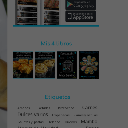
Mis 4 libros
Etiquetas
Carnes
Arroces
Bebidas
Bizcochos
Dulces varios
Empanadas
Flanes y natillas
Mambo
Galletas y pastas
Helados
Huevos