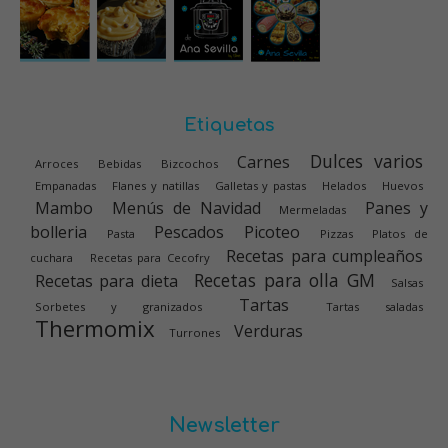
Etiquetas
Dulces varios
Carnes
Arroces
Bebidas
Bizcochos
Empanadas
Flanes y natillas
Galletas y pastas
Helados
Huevos
Mambo
Menús de Navidad
Panes y
Mermeladas
bolleria
Pescados
Picoteo
Pasta
Pizzas
Platos de
Recetas para cumpleaños
cuchara
Recetas para Cecofry
Recetas para olla GM
Recetas para dieta
Salsas
Tartas
Sorbetes y granizados
Tartas saladas
Thermomix
Verduras
Turrones
Newsletter