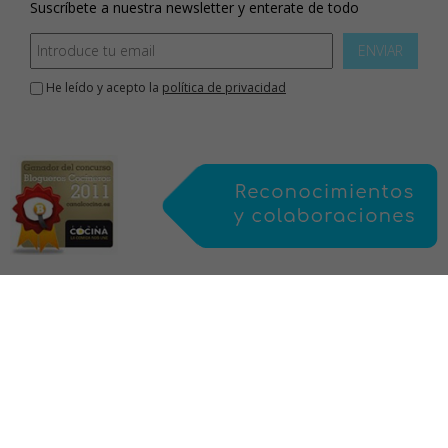
Suscríbete a nuestra newsletter y enterate de todo
ENVIAR
He leído y acepto la
política de privacidad
Inicio
aviso legal
política de privacidad
política de cookies
mapa web
contacto
sobre mi
Este blog está bajo licencia de Creative Commons, protegido por Save
Creative, y por tanto sujeto a derechos de autor. Todas las recetas, fotografías
y el resto de contenidos, NO PUEDEN SER COPIADOS ni publicados total o
parcialmente en otro blog, web o cualquier otro medios sin la autorización
previa por escrito de la autora.