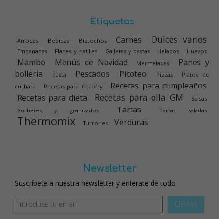
Etiquetas
Dulces varios
Carnes
Arroces
Bebidas
Bizcochos
Empanadas
Flanes y natillas
Galletas y pastas
Helados
Huevos
Mambo
Menús de Navidad
Panes y
Mermeladas
bolleria
Pescados
Picoteo
Pasta
Pizzas
Platos de
Recetas para cumpleaños
cuchara
Recetas para Cecofry
Recetas para olla GM
Recetas para dieta
Salsas
Tartas
Sorbetes y granizados
Tartas saladas
Thermomix
Verduras
Turrones
Newsletter
Suscríbete a nuestra newsletter y enterate de todo
ENVIAR