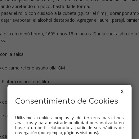
ollando apretando un poco, hasta darle forma.
 pasar el rollo con cuidado a la cubeta (Quitar el film) , dorar por am
, dejar evaporar el alcohol destapado. Agregar el laurel, perejil, pimie
a olla en menú horno, 160º, unos 15 minutos. Dar la vuelta al rollo a 
ezal.
con la salsa.
Pintar con aceite el film
X
Consentimiento de Cookies
rne alisando y poner el relleno deseado
Utilizamos cookies propias y de terceros para fines
analíticos y para mostrarle publicidad personalizada en
base a un perfil elaborado a partir de sus hábitos de
navegación (por ejemplo, páginas visitadas).