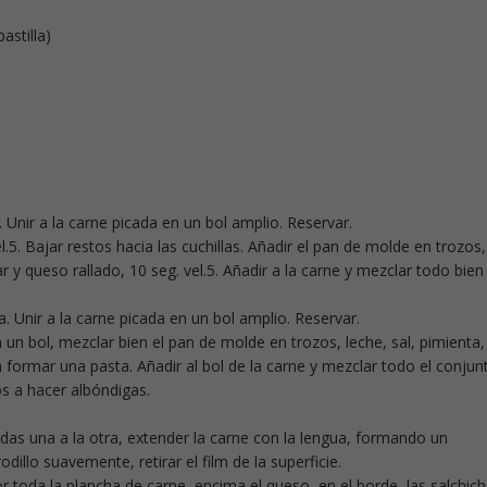
astilla)
 Unir a la carne picada en un bol amplio. Reservar.
vel.5. Bajar restos hacia las cuchillas. Añadir el pan de molde en trozos,
r y queso rallado, 10 seg. vel.5. Añadir a la carne y mezclar todo bien
. Unir a la carne picada en un bol amplio. Reservar.
. En un bol, mezclar bien el pan de molde en trozos, leche, sal, pimienta,
 formar una pasta. Añadir al bol de la carne y mezclar todo el conjun
s a hacer albóndigas.
das una a la otra, extender la carne con la lengua, formando un
dillo suavemente, retirar el film de la superficie.
r toda la plancha de carne, encima el queso, en el borde, las salchich