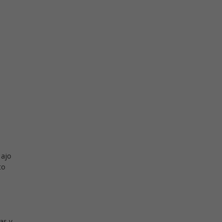
 ajo
to
as y