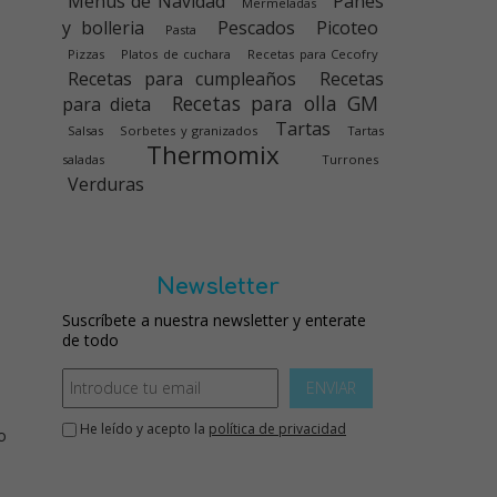
Menús de Navidad
Panes
Mermeladas
y bolleria
Pescados
Picoteo
Pasta
Pizzas
Platos de cuchara
Recetas para Cecofry
Recetas para cumpleaños
Recetas
Recetas para olla GM
para dieta
Tartas
Salsas
Sorbetes y granizados
Tartas
Thermomix
saladas
Turrones
Verduras
Newsletter
Suscríbete a nuestra newsletter y enterate
de todo
ENVIAR
He leído y acepto la
política de privacidad
o