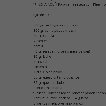
*
PINCHA AQUÍ!!
Para ver la receta con
Thermo
Ingredientes:
-300 gr. pechuga pollo o pavo
-300 gr. carne picada mezcla
-40 gr. cebolla
-2 dientes ajo
-perejil
-40 gr. pan de molde ( o miga de pan)
-30 gr. leche
-1 cta. sal
-pimienta
-1 cta. ajo en polvo
-35 gr. queso untar (o quesitos)
-35 gr. queso rallado
-aceite embadurnar
*Relleno: lonchas bacon, lonchas jamón serrano
Franfurt, huevos cocidos..... A gustos.
-2 vasitos medidores vino blanco