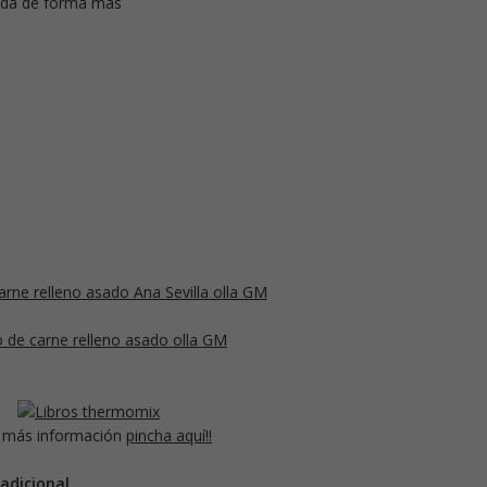
ada de forma más
 más información
pincha aquí!!
adicional
.