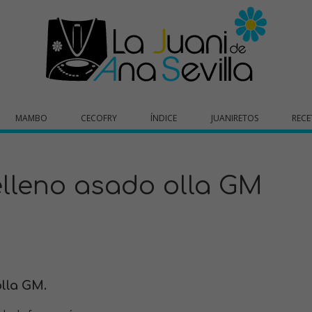
MAMBO
CECOFRY
ÍNDICE
JUANIRETOS
RECE
elleno asado olla GM
olla GM
.