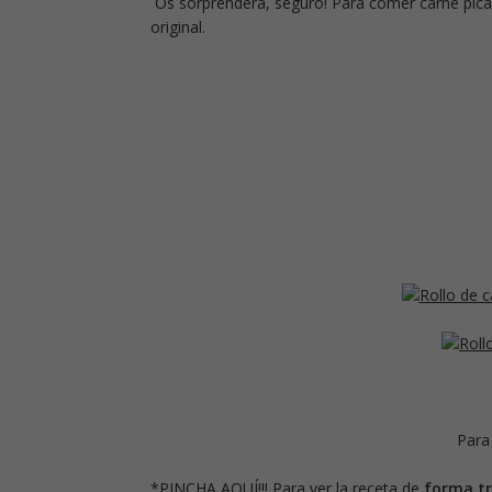
Os sorprenderá, seguro! Para comer carne pic
original.
Para
*
PINCHA AQUÍ!!!
Para ver la receta de
forma tr