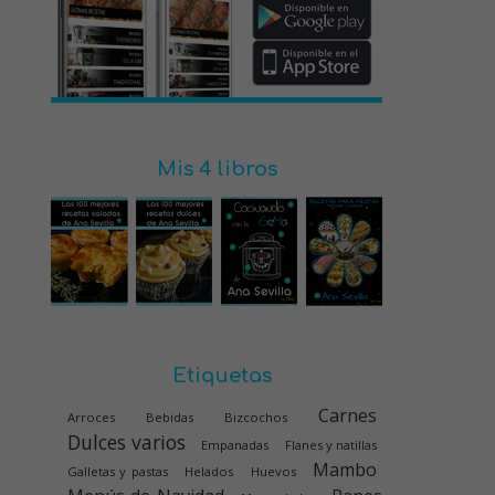
Mis 4 libros
Etiquetas
Carnes
Arroces
Bebidas
Bizcochos
Dulces varios
Empanadas
Flanes y natillas
Mambo
Galletas y pastas
Helados
Huevos