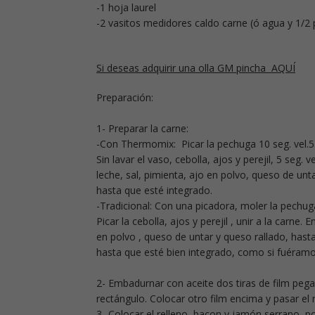
-1 hoja laurel
-2 vasitos medidores caldo carne (ó agua y 1/2 p
Si deseas adquirir una olla GM pincha AQUÍ
Preparación:
1- Preparar la carne:
-Con Thermomix: Picar la pechuga 10 seg. vel.5.
Sin lavar el vaso, cebolla, ajos y perejil, 5 seg. 
leche, sal, pimienta, ajo en polvo, queso de unta
hasta que esté integrado.
-Tradicional: Con una picadora, moler la pechuga
Picar la cebolla, ajos y perejil , unir a la carne
en polvo , queso de untar y queso rallado, hasta
hasta que esté bien integrado, como si fuéramo
2- Embadurnar con aceite dos tiras de film pega
rectángulo. Colocar otro film encima y pasar el ro
3- Colocar el relleno, bacon y jamón serrano, po