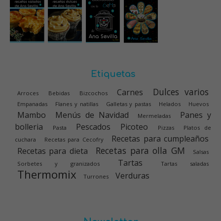
Etiquetas
Dulces varios
Carnes
Arroces
Bebidas
Bizcochos
Empanadas
Flanes y natillas
Galletas y pastas
Helados
Huevos
Mambo
Menús de Navidad
Panes y
Mermeladas
bolleria
Pescados
Picoteo
Pasta
Pizzas
Platos de
Recetas para cumpleaños
cuchara
Recetas para Cecofry
Recetas para olla GM
Recetas para dieta
Salsas
Tartas
Sorbetes y granizados
Tartas saladas
Thermomix
Verduras
Turrones