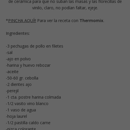
de cerámica para que no suban las masas y las florecillas de
vinilo, claro, no podían faltar, ejeje.
*
PINCHA AQUÍ!!
Para ver la receta con
Thermomix
.
Ingredientes:
-3 pechugas de pollo en filetes
-sal
-ajo en polvo
-harina y huevo rebozar
-aceite
-50-60 gr. cebolla
-2 dientes ajo
-perejil
-1 cta. postre harina colmada
-1/2 vasito vino blanco
-1 vaso de agua
-hoja laurel
-1/2 pastilla caldo carne
-pizca colorante