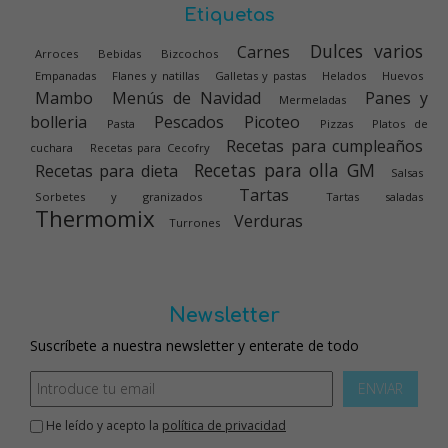
Etiquetas
Dulces varios
Carnes
Arroces
Bebidas
Bizcochos
Empanadas
Flanes y natillas
Galletas y pastas
Helados
Huevos
Mambo
Menús de Navidad
Panes y
Mermeladas
bolleria
Pescados
Picoteo
Pasta
Pizzas
Platos de
Recetas para cumpleaños
cuchara
Recetas para Cecofry
Recetas para olla GM
Recetas para dieta
Salsas
Tartas
Sorbetes y granizados
Tartas saladas
Thermomix
Verduras
Turrones
Newsletter
Suscríbete a nuestra newsletter y enterate de todo
ENVIAR
He leído y acepto la
política de privacidad