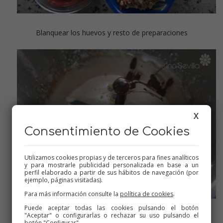
Blanquear los huevos y resto de preparaciones
X
Consentimiento de Cookies
Utilizamos cookies propias y de terceros para fines analíticos
y para mostrarle publicidad personalizada en base a un
perfil elaborado a partir de sus hábitos de navegación (por
ejemplo, páginas visitadas).
Para más información consulte la
política de cookies
.
Puede aceptar todas las cookies pulsando el botón
"Aceptar" o configurarlas o rechazar su uso pulsando el
Mezclamos
botón "Configurar".