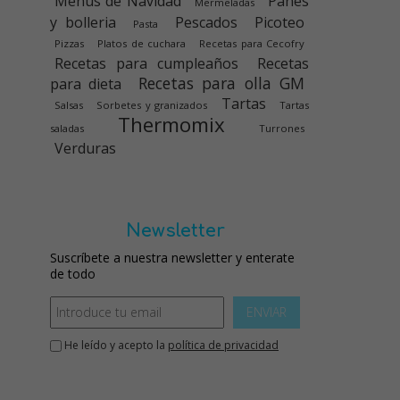
Menús de Navidad
Panes
Mermeladas
y bolleria
Pescados
Picoteo
Pasta
Pizzas
Platos de cuchara
Recetas para Cecofry
Recetas para cumpleaños
Recetas
Recetas para olla GM
para dieta
Tartas
Salsas
Sorbetes y granizados
Tartas
Thermomix
saladas
Turrones
Verduras
Newsletter
Suscríbete a nuestra newsletter y enterate
de todo
ENVIAR
He leído y acepto la
política de privacidad