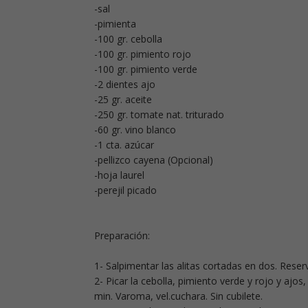
-sal
-pimienta
-100 gr. cebolla
-100 gr. pimiento rojo
-100 gr. pimiento verde
-2 dientes ajo
-25 gr. aceite
-250 gr. tomate nat. triturado
-60 gr. vino blanco
-1 cta. azúcar
-pellizco cayena (Opcional)
-hoja laurel
-perejil picado
Preparación:
1- Salpimentar las alitas cortadas en dos. Reserv
2- Picar la cebolla, pimiento verde y rojo y ajos, 
min. Varoma, vel.cuchara. Sin cubilete.