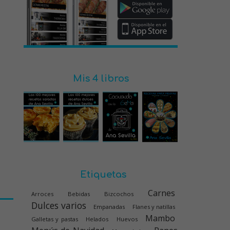
Mis 4 libros
Etiquetas
Carnes
Arroces
Bebidas
Bizcochos
Dulces varios
Empanadas
Flanes y natillas
Mambo
Galletas y pastas
Helados
Huevos