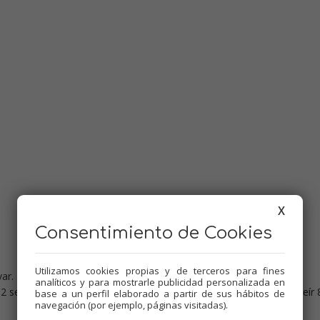
X
Consentimiento de Cookies
Utilizamos cookies propias y de terceros para fines
ar.
analíticos y para mostrarle publicidad personalizada en
2 seg. vel.5. Bajar restos hacia las cuchillas, añadir el aceite y sofreír 
base a un perfil elaborado a partir de sus hábitos de
navegación (por ejemplo, páginas visitadas).