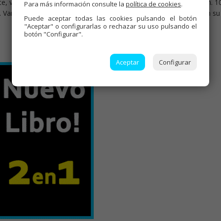
te, vino blanco, azúcar, cayena, laurel, perejil picado y sal, 30 min. 1
Para más información consulte la
política de cookies
.
 Varoma, giro izda. vel. cuchara , sin cubilete, colocar el cestillo en su
Puede aceptar todas las cookies pulsando el botón
"Aceptar" o configurarlas o rechazar su uso pulsando el
botón "Configurar".
Aceptar
Configurar