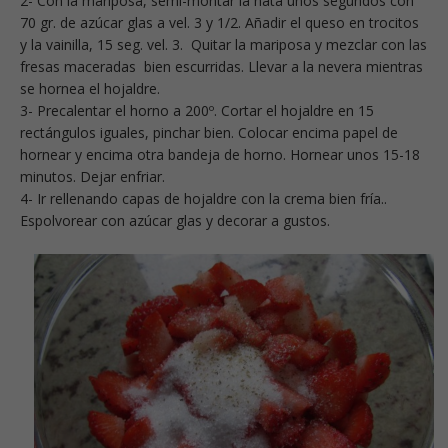
2- Con la mariposa, semi-montar la nata unos segundos con
70 gr. de azúcar glas a vel. 3 y 1/2. Añadir el queso en trocitos
y la vainilla, 15 seg. vel. 3. Quitar la mariposa y mezclar con las
fresas maceradas bien escurridas. Llevar a la nevera mientras
se hornea el hojaldre.
3- Precalentar el horno a 200º. Cortar el hojaldre en 15
rectángulos iguales, pinchar bien. Colocar encima papel de
hornear y encima otra bandeja de horno. Hornear unos 15-18
minutos. Dejar enfriar.
4- Ir rellenando capas de hojaldre con la crema bien fría..
Espolvorear con azúcar glas y decorar a gustos.