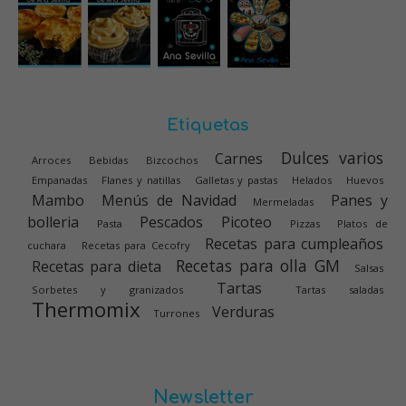
Etiquetas
Dulces varios
Carnes
Arroces
Bebidas
Bizcochos
Empanadas
Flanes y natillas
Galletas y pastas
Helados
Huevos
Mambo
Menús de Navidad
Panes y
Mermeladas
bolleria
Pescados
Picoteo
Pasta
Pizzas
Platos de
Recetas para cumpleaños
cuchara
Recetas para Cecofry
Recetas para olla GM
Recetas para dieta
Salsas
Tartas
Sorbetes y granizados
Tartas saladas
Thermomix
Verduras
Turrones
Newsletter