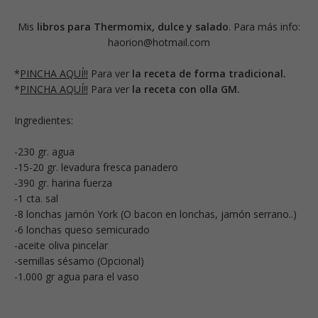
Mis
libros para Thermomix, dulce y salado
. Para más info:
haorion@hotmail.com
*
PINCHA AQUÍ!!
Para ver
la receta de forma tradicional.
*
PINCHA AQUÍ!!
Para ver
la receta con olla GM.
Ingredientes:
-230 gr. agua
-15-20 gr. levadura fresca panadero
-390 gr. harina fuerza
-1 cta. sal
-8 lonchas jamón York (O bacon en lonchas, jamón serrano..)
-6 lonchas queso semicurado
-aceite oliva pincelar
-semillas sésamo (Opcional)
-1.000 gr agua para el vaso