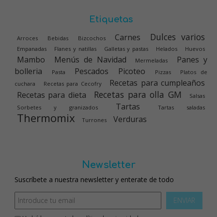
Etiquetas
Dulces varios
Carnes
Arroces
Bebidas
Bizcochos
Empanadas
Flanes y natillas
Galletas y pastas
Helados
Huevos
Mambo
Menús de Navidad
Panes y
Mermeladas
bolleria
Pescados
Picoteo
Pasta
Pizzas
Platos de
Recetas para cumpleaños
cuchara
Recetas para Cecofry
Recetas para olla GM
Recetas para dieta
Salsas
Tartas
Sorbetes y granizados
Tartas saladas
Thermomix
Verduras
Turrones
Newsletter
Suscríbete a nuestra newsletter y enterate de todo
ENVIAR