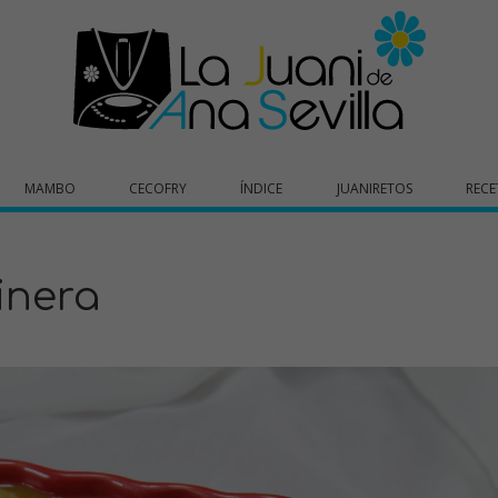
MAMBO
CECOFRY
ÍNDICE
JUANIRETOS
RECE
inera