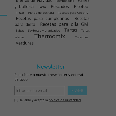
Menús de Navidad
Panes
Mermeladas
y bolleria
Pescados
Picoteo
Pasta
Pizzas
Platos de cuchara
Recetas para Cecofry
Recetas para cumpleaños
Recetas
Recetas para olla GM
para dieta
Tartas
Salsas
Sorbetes y granizados
Tartas
Thermomix
saladas
Turrones
Verduras
Newsletter
Suscríbete a nuestra newsletter y enterate
de todo
ENVIAR
He leído y acepto la
política de privacidad