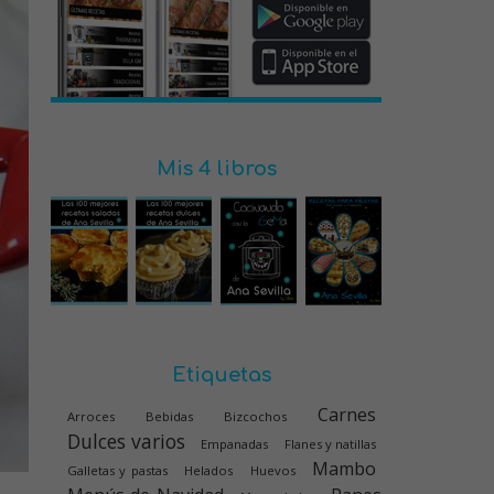
Mis 4 libros
Etiquetas
Carnes
Arroces
Bebidas
Bizcochos
Dulces varios
Empanadas
Flanes y natillas
Mambo
Galletas y pastas
Helados
Huevos