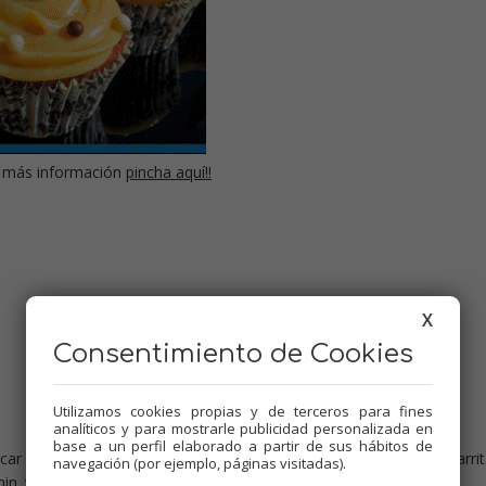
 más información
pincha aquí!!
X
Consentimiento de Cookies
Utilizamos cookies propias y de terceros para fines
analíticos y para mostrarle publicidad personalizada en
base a un perfil elaborado a partir de sus hábitos de
car y pizco ralladura, 15 min. Varoma, vel.2. Dejar templar en un jarrit
navegación (por ejemplo, páginas visitadas).
. vel.3., e ir echando por el bocal poco a poco el almíbar.