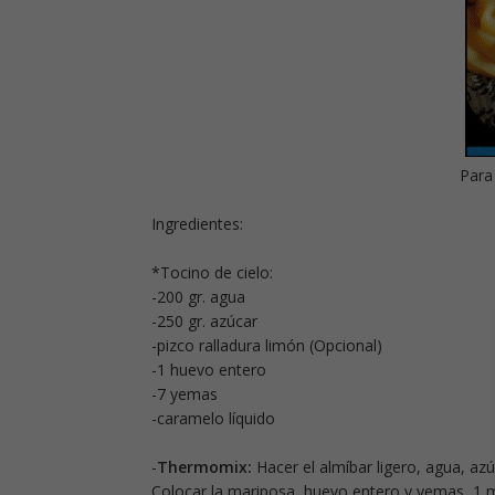
Para
Ingredientes:
*Tocino de cielo:
-200 gr. agua
-250 gr. azúcar
-pizco ralladura limón (Opcional)
-1 huevo entero
-7 yemas
-caramelo líquido
-
Thermomix:
Hacer el almíbar ligero, agua, azú
Colocar la mariposa, huevo entero y yemas, 1 min