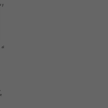
a y
 al
,
ue