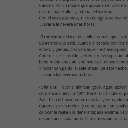
Caramelizar un molde que quepa en el varoma, v
encima papel albal y la tapa del varoma.
Con el vaso aclarado, 1 litro de agua, colocar e
Llevar a la nevera unas horas.
-Tradicional:
Hacer el almíbar con el agua, azú
Sabremos que está, cuando al tocarlo con los dos
entero y yemas, con varillas, e ir echando poco 
Caramelizar el molde, verter la mezcla pasándol
baño maría unos 40 a 60 minutos, dependiendo 
Pinchar con palillo, si sale limpio, ya está hecho.
Llevar a la nevera unas horas.
-
Olla GM
: Hacer el almíbar ligero, agua, azúca
comienza a hervir a 120º. Poner un minutero, pq
Batir bien el huevo entero con las yemas, sin pa
Caramelizar un molde, y colar, tapar con albal o
colocar la rejilla y la flanera tapada encima, vá
despresurice sóla, unos 15 minutos, sin tocar la 