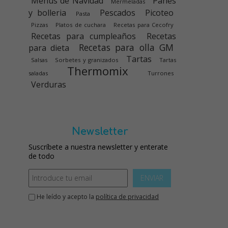
Menús de Navidad
Panes
Mermeladas
y bolleria
Pescados
Picoteo
Pasta
Pizzas
Platos de cuchara
Recetas para Cecofry
Recetas para cumpleaños
Recetas
Recetas para olla GM
para dieta
Tartas
Salsas
Sorbetes y granizados
Tartas
Thermomix
saladas
Turrones
Verduras
Newsletter
Suscríbete a nuestra newsletter y enterate
de todo
ENVIAR
He leído y acepto la
política de privacidad