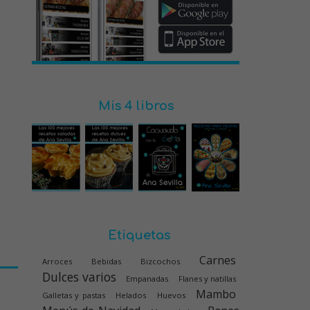
Mis 4 libros
Etiquetas
Carnes
Arroces
Bebidas
Bizcochos
Dulces varios
Empanadas
Flanes y natillas
Mambo
Galletas y pastas
Helados
Huevos