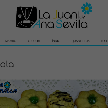
MAMBO
CECOFRY
ÍNDICE
JUANIRETOS
RECE
tola