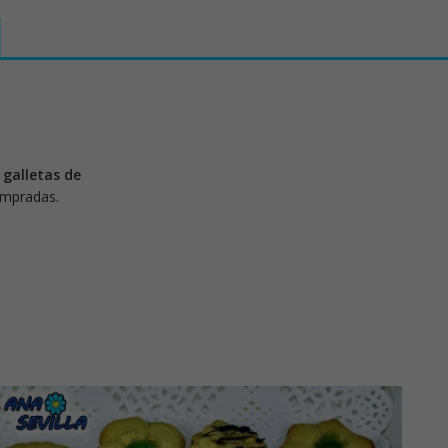
s
galletas de
ompradas.