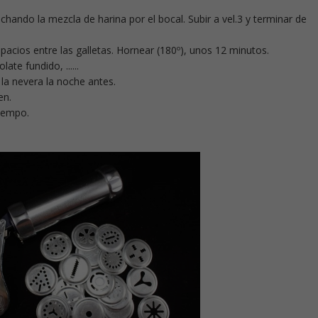
echando la mezcla de harina por el bocal. Subir a vel.3 y terminar de
spacios entre las galletas. Hornear (180º), unos 12 minutos.
te fundido, ......
la nevera la noche antes.
en.
iempo.