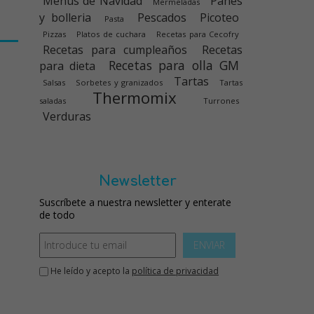
Menús de Navidad
Panes
Mermeladas
y bolleria
Pescados
Picoteo
Pasta
Pizzas
Platos de cuchara
Recetas para Cecofry
Recetas para cumpleaños
Recetas
Recetas para olla GM
para dieta
Tartas
Salsas
Sorbetes y granizados
Tartas
Thermomix
saladas
Turrones
Verduras
Newsletter
Suscríbete a nuestra newsletter y enterate
de todo
ENVIAR
He leído y acepto la
política de privacidad