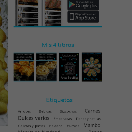
Mis 4 libros
Etiquetas
Carnes
Arroces
Bebidas
Bizcochos
Dulces varios
Empanadas
Flanes y natillas
Mambo
Galletas y pastas
Helados
Huevos