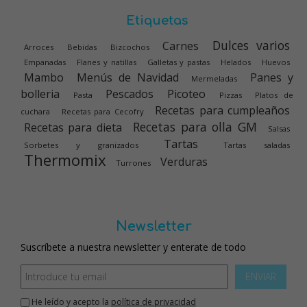
Etiquetas
Dulces varios
Carnes
Arroces
Bebidas
Bizcochos
Empanadas
Flanes y natillas
Galletas y pastas
Helados
Huevos
Mambo
Menús de Navidad
Panes y
Mermeladas
bolleria
Pescados
Picoteo
Pasta
Pizzas
Platos de
Recetas para cumpleaños
cuchara
Recetas para Cecofry
Recetas para olla GM
Recetas para dieta
Salsas
Tartas
Sorbetes y granizados
Tartas saladas
Thermomix
Verduras
Turrones
Newsletter
Suscríbete a nuestra newsletter y enterate de todo
ENVIAR
He leído y acepto la
política de privacidad