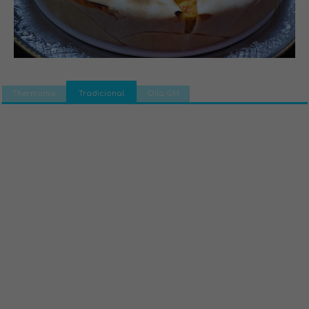
Thermomix
Tradicional
Olla GM