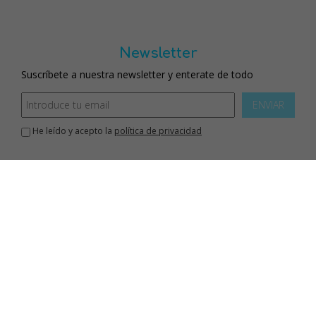
Newsletter
Suscríbete a nuestra newsletter y enterate de todo
ENVIAR
He leído y acepto la
política de privacidad
Inicio
aviso legal
política de privacidad
política de cookies
mapa web
contacto
sobre mi