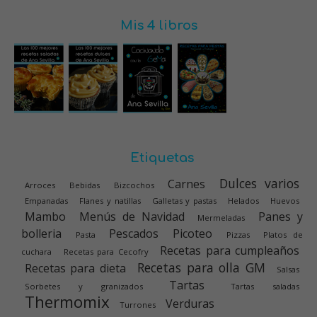
Mis 4 libros
Etiquetas
Dulces varios
Carnes
Arroces
Bebidas
Bizcochos
Empanadas
Flanes y natillas
Galletas y pastas
Helados
Huevos
Mambo
Menús de Navidad
Panes y
Mermeladas
bolleria
Pescados
Picoteo
Pasta
Pizzas
Platos de
Recetas para cumpleaños
cuchara
Recetas para Cecofry
Recetas para olla GM
Recetas para dieta
Salsas
Tartas
Sorbetes y granizados
Tartas saladas
Thermomix
Verduras
Turrones