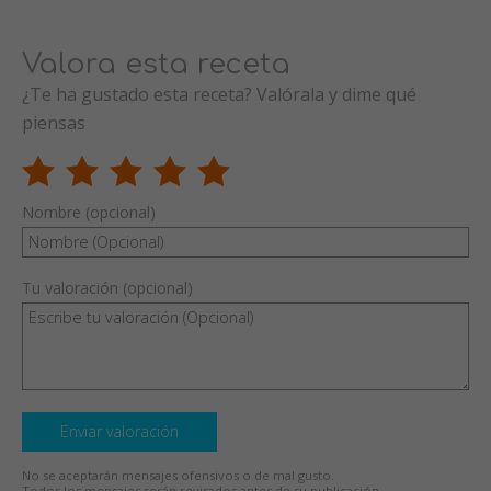
Valora esta receta
¿Te ha gustado esta receta? Valórala y dime qué
piensas
Nombre (opcional)
Tu valoración (opcional)
Enviar valoración
No se aceptarán mensajes ofensivos o de mal gusto.
Todos los mensajes serán revisados antes de su publicación.