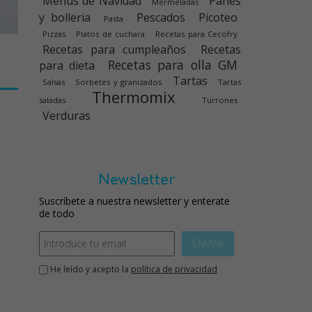
Menús de Navidad
Panes
Mermeladas
y bolleria
Pescados
Picoteo
Pasta
Pizzas
Platos de cuchara
Recetas para Cecofry
Recetas para cumpleaños
Recetas
Recetas para olla GM
para dieta
Tartas
Salsas
Sorbetes y granizados
Tartas
Thermomix
saladas
Turrones
Verduras
Newsletter
Suscríbete a nuestra newsletter y enterate
de todo
ENVIAR
He leído y acepto la
política de privacidad