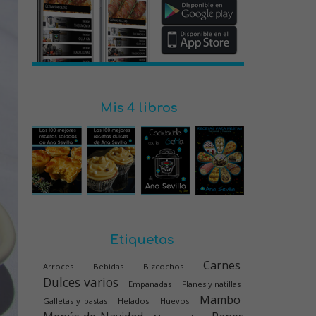
Mis 4 libros
Etiquetas
Carnes
Arroces
Bebidas
Bizcochos
Dulces varios
Empanadas
Flanes y natillas
Mambo
Galletas y pastas
Helados
Huevos