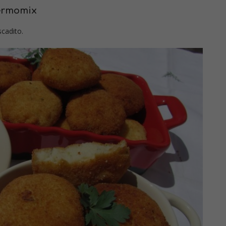
hermomix
cadito.