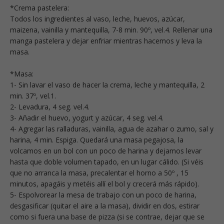
*Crema pastelera:
Todos los ingredientes al vaso, leche, huevos, azúcar,
maizena, vainilla y mantequilla, 7-8 min. 90º, vel.4. Rellenar una
manga pastelera y dejar enfriar mientras hacemos y leva la
masa.
*Masa:
1- Sin lavar el vaso de hacer la crema, leche y mantequilla, 2
min. 37º, vel.1.
2- Levadura, 4 seg. vel.4.
3- Añadir el huevo, yogurt y azúcar, 4 seg. vel.4.
4- Agregar las ralladuras, vainilla, agua de azahar o zumo, sal y
harina, 4 min. Espiga. Quedará una masa pegajosa, la
volcamos en un bol con un poco de harina y dejamos levar
hasta que doble volumen tapado, en un lugar cálido. (Si véis
que no arranca la masa, precalentar el horno a 50º , 15
minutos, apagáis y metéis allí el bol y crecerá más rápido).
5- Espolvorear la mesa de trabajo con un poco de harina,
desgasificar (quitar el aire a la masa), dividir en dos, estirar
como si fuera una base de pizza (si se contrae, dejar que se