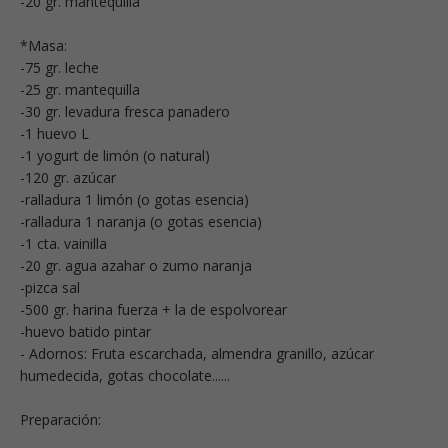
-20 gr. mantequilla
*Masa:
-75 gr. leche
-25 gr. mantequilla
-30 gr. levadura fresca panadero
-1 huevo L
-1 yogurt de limón (o natural)
-120 gr. azúcar
-ralladura 1 limón (o gotas esencia)
-ralladura 1 naranja (o gotas esencia)
-1 cta. vainilla
-20 gr. agua azahar o zumo naranja
-pizca sal
-500 gr. harina fuerza + la de espolvorear
-huevo batido pintar
- Adornos: Fruta escarchada, almendra granillo, azúcar
humedecida, gotas chocolate......
Preparación: