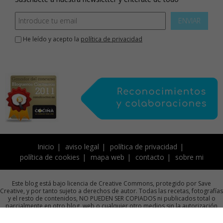
ENVIAR
He leído y acepto la
política de privacidad
Inicio
aviso legal
política de privacidad
política de cookies
mapa web
contacto
sobre mi
Este blog está bajo licencia de Creative Commons, protegido por Save
Creative, y por tanto sujeto a derechos de autor. Todas las recetas, fotografías
y el resto de contenidos, NO PUEDEN SER COPIADOS ni publicados total o
parcialmente en otro blog, web o cualquier otro medios sin la autorización
previa por escrito de la autora.