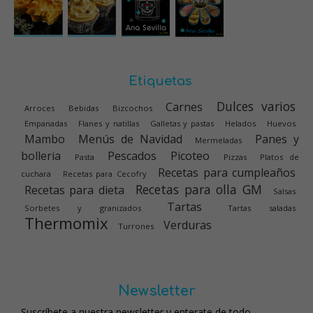
Etiquetas
Dulces varios
Carnes
Arroces
Bebidas
Bizcochos
Empanadas
Flanes y natillas
Galletas y pastas
Helados
Huevos
Mambo
Menús de Navidad
Panes y
Mermeladas
bolleria
Pescados
Picoteo
Pasta
Pizzas
Platos de
Recetas para cumpleaños
cuchara
Recetas para Cecofry
Recetas para olla GM
Recetas para dieta
Salsas
Tartas
Sorbetes y granizados
Tartas saladas
Thermomix
Verduras
Turrones
Newsletter
Suscríbete a nuestra newsletter y enterate de todo