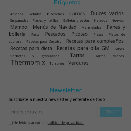
Etiquetas
Dulces varios
Carnes
Arroces
Bebidas
Bizcochos
Empanadas
Flanes y natillas
Galletas y pastas
Helados
Huevos
Mambo
Menús de Navidad
Panes y
Mermeladas
bolleria
Pescados
Picoteo
Pasta
Pizzas
Platos de
Recetas para cumpleaños
cuchara
Recetas para Cecofry
Recetas para olla GM
Recetas para dieta
Salsas
Tartas
Sorbetes y granizados
Tartas saladas
Thermomix
Verduras
Turrones
Newsletter
Suscríbete a nuestra newsletter y enterate de todo
ENVIAR
He leído y acepto la
política de privacidad