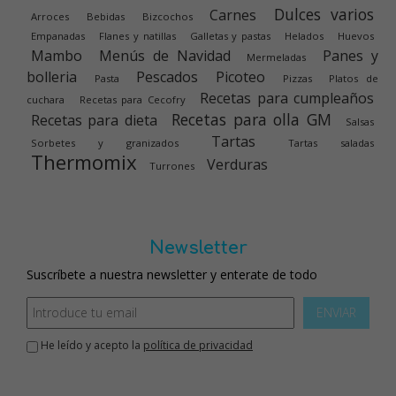
Dulces varios
Carnes
Arroces
Bebidas
Bizcochos
Empanadas
Flanes y natillas
Galletas y pastas
Helados
Huevos
Mambo
Menús de Navidad
Panes y
Mermeladas
bolleria
Pescados
Picoteo
Pasta
Pizzas
Platos de
Recetas para cumpleaños
cuchara
Recetas para Cecofry
Recetas para olla GM
Recetas para dieta
Salsas
Tartas
Sorbetes y granizados
Tartas saladas
Thermomix
Verduras
Turrones
Newsletter
Suscríbete a nuestra newsletter y enterate de todo
ENVIAR
He leído y acepto la
política de privacidad