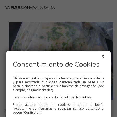
YA EMULSIONADA LA SALSA
X
Consentimiento de Cookies
Utilizamos cookies propias y de terceros para fines analíticos
y para mostrarle publicidad personalizada en base a un
perfil elaborado a partir de sus hábitos de navegación (por
ejemplo, páginas visitadas).
Para más información consulte la
política de cookies
.
Puede aceptar todas las cookies pulsando el botón
"Aceptar" o configurarlas o rechazar su uso pulsando el
DEJAMOS MACERAR UN PAR DE HORITAS METIDITO EN LA
botón "Configurar".
BOLSA DE ASAR