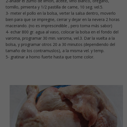
2-añadir el zumo de limón, aceite, vino blanco, orégano,
tomillo, pimienta y 1/2 pastilla de carne, 10 seg. vel.5.
3- meter el pollo en la bolsa, verter la salsa dentro, moverlo
bien para que se impregne, cerrar y dejar en la nevera 2 horas
macerando. (no es imprescindible , pero toma más sabor)
4- echar 800 gr. agua al vaso, colocar la bolsa en el fondo del
varoma, programar 30 min. varoma, vel.3. Dar la vuelta a la
bolsa, y programar otros 20 a 30 minutos (dependiendo del
tamaño de los contramuslos), a la misma vel. y temp.
5- gratinar a horno fuerte hasta que tome color.