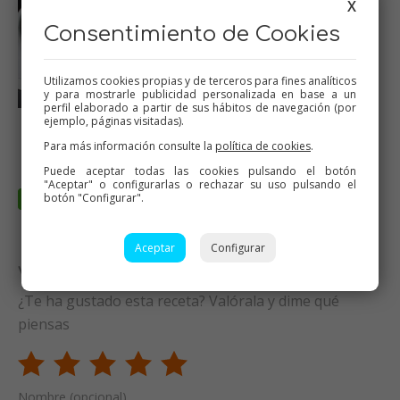
X
Consentimiento de Cookies
Utilizamos cookies propias y de terceros para fines analíticos
y para mostrarle publicidad personalizada en base a un
perfil elaborado a partir de sus hábitos de navegación (por
ejemplo, páginas visitadas).
Pollo glaseado a la
naranja
Para más información consulte la
política de cookies
.
Puede aceptar todas las cookies pulsando el botón
"Aceptar" o configurarlas o rechazar su uso pulsando el
botón "Configurar".
Aceptar
Configurar
Valora esta receta
¿Te ha gustado esta receta? Valórala y dime qué
piensas
Nombre (opcional)