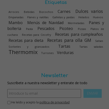
Etiquetas
Dulces varios
Carnes
Arroces
Bebidas
Bizcochos
Empanadas
Flanes y natillas
Galletas y pastas
Helados
Huevos
Mambo
Menús de Navidad
Panes y
Mermeladas
bolleria
Pescados
Picoteo
Pasta
Pizzas
Platos de
Recetas para cumpleaños
cuchara
Recetas para Cecofry
Recetas para olla GM
Recetas para dieta
Salsas
Tartas
Sorbetes y granizados
Tartas saladas
Thermomix
Verduras
Turrones
Newsletter
Suscríbete a nuestra newsletter y enterate de todo
ENVIAR
He leído y acepto la
política de privacidad