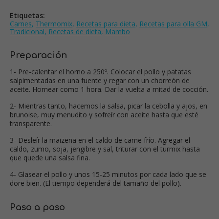
Etiquetas:
Carnes
,
Thermomix
,
Recetas para dieta
,
Recetas para olla GM
,
Tradicional
,
Recetas de dieta
,
Mambo
Preparación
1- Pre-calentar el horno a 250º. Colocar el pollo y patatas
salpimentadas en una fuente y regar con un chorreón de
aceite. Hornear como 1 hora. Dar la vuelta a mitad de cocción.
2- Mientras tanto, hacemos la salsa, picar la cebolla y ajos, en
brunoise, muy menudito y sofreír con aceite hasta que esté
transparente.
3- Desleír la maizena en el caldo de carne frío. Agregar el
caldo, zumo, soja, jengibre y sal, triturar con el turmix hasta
que quede una salsa fina.
4- Glasear el pollo y unos 15-25 minutos por cada lado que se
dore bien. (El tiempo dependerá del tamaño del pollo).
Paso a paso