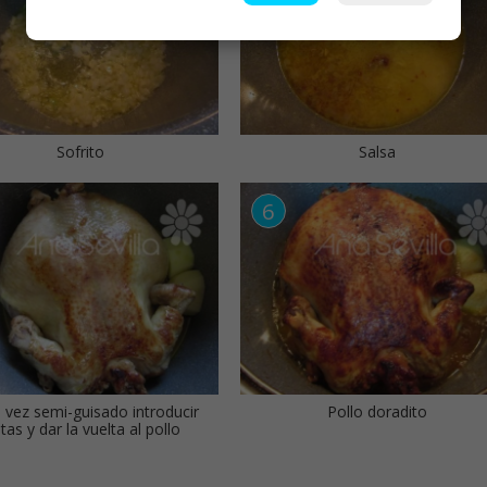
Sofrito
Salsa
 vez semi-guisado introducir
Pollo doradito
tas y dar la vuelta al pollo