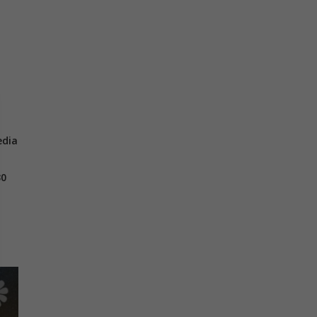
edia
30