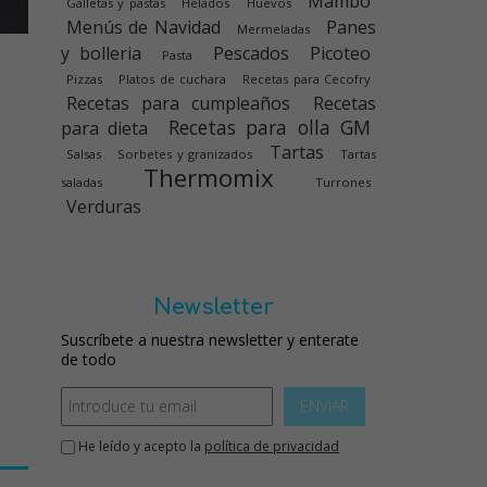
Mambo
Galletas y pastas
Helados
Huevos
Menús de Navidad
Panes
Mermeladas
y bolleria
Pescados
Picoteo
Pasta
Pizzas
Platos de cuchara
Recetas para Cecofry
Recetas para cumpleaños
Recetas
Recetas para olla GM
para dieta
Tartas
Salsas
Sorbetes y granizados
Tartas
Thermomix
saladas
Turrones
Verduras
Newsletter
Suscríbete a nuestra newsletter y enterate
de todo
ENVIAR
He leído y acepto la
política de privacidad