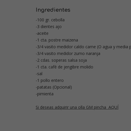
Ingredientes
-100 gr. cebolla
-3 dientes ajo
-aceite
-1 cta. postre maizena
-3/4 vasito medidor caldo carne (O agua y media pa
-3/4 vasito medidor zumo naranja
-2 cdas. soperas salsa soja
-1 cta. café de jengibre molido
-sal
-1 pollo entero
-patatas (Opcional)
-pimienta
Si deseas adquirir una olla GM pincha AQUÍ