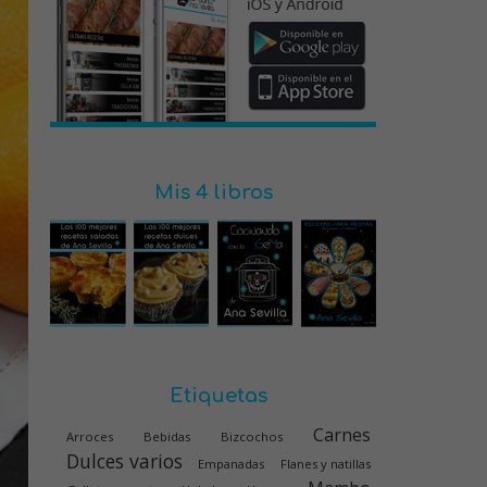
Mis 4 libros
Etiquetas
Carnes
Arroces
Bebidas
Bizcochos
Dulces varios
Empanadas
Flanes y natillas