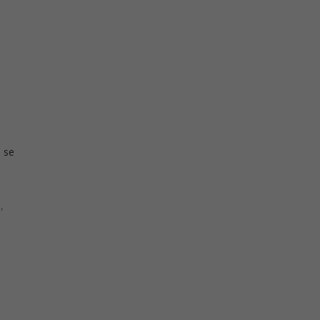
o se
,