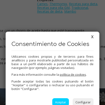
Carnes
,
Thermomix
,
Recetas para dieta
,
Recetas para olla GM
,
Tradicional
,
Recetas de dieta
,
Mambo
oise con un chorro de aceite hasta que esté transparente.
X
, soja, jengibre y sal. Triturar con el turmix.
Consentimiento de Cookies
as hacia arriba:
Válvula cerrada, menú guiso, 25 minutos, 140º, m
Utilizamos cookies propias y de terceros para fines
la vuelta al pollo. Programar simultáneamente:
Olla en menú horno, 
analíticos y para mostrarle publicidad personalizada en
s a 125º.
base a un perfil elaborado a partir de sus hábitos de
navegación (por ejemplo, páginas visitadas).
Para más información consulte la
política de cookies
.
Puede aceptar todas las cookies pulsando el botón
"Aceptar" o configurarlas o rechazar su uso pulsando el
botón "Configurar".
Aceptar
Configurar