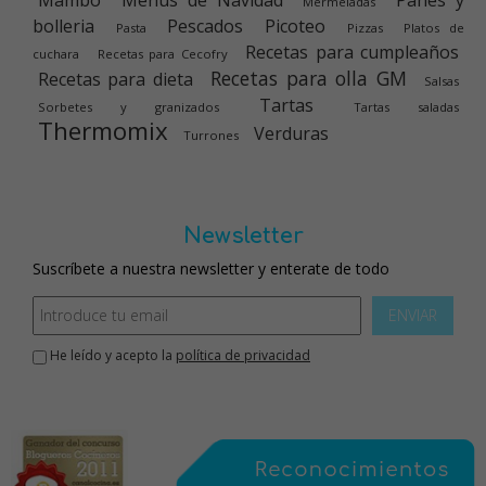
Mambo
Menús de Navidad
Panes y
Mermeladas
bolleria
Pescados
Picoteo
Pasta
Pizzas
Platos de
Recetas para cumpleaños
cuchara
Recetas para Cecofry
Recetas para olla GM
Recetas para dieta
Salsas
Tartas
Sorbetes y granizados
Tartas saladas
Thermomix
Verduras
Turrones
Newsletter
Suscríbete a nuestra newsletter y enterate de todo
ENVIAR
He leído y acepto la
política de privacidad