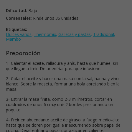
Dificultad:
Baja
Comensales:
Rinde unos 35 unidades
Etiquetas:
Dulces varios
,
Thermomix
,
Galletas y pastas
,
Tradicional
,
Mambo
Preparación
1- Calentar el aceite, ralladura y anís, hasta que humee, sin
que llegue a freír. Dejar enfriar para que infusione.
2- Colar el aceite y hacer una masa con la sal, harina y vino
blanco. Sobre la meseta, formar una bola apretando bien la
masa.
3- Estirar la masa finita, como 2-3 milímetros, cortar en
cuadrados de unos 6 cm.y unir 2 bordes presionando un
poquito.
4- Freír en abuendante aceite de girasol a fuego medio-alto
hasta que se doren por igual e ir escurriendo sobre papel de
cocina. Dejar enfriar o pasar por azúcar en caliente.