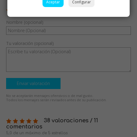
Aceptar
Configurar
Nombre (opcional)
Tu valoración (opcional)
Enviar valoración
No se aceptarán mensajes ofensivos o de mal gusto.
Todos los mensajes serán revisados antes de su publicación.
38 valoraciones / 11
comentarios
5,0 de un máximo de 5 estrellas