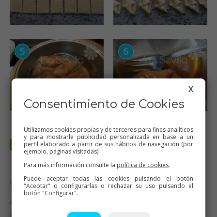
X
Consentimiento de Cookies
Utilizamos cookies propias y de terceros para fines analíticos
y para mostrarle publicidad personalizada en base a un
perfil elaborado a partir de sus hábitos de navegación (por
ejemplo, páginas visitadas).
Para más información consulte la
política de cookies
.
Puede aceptar todas las cookies pulsando el botón
Valora esta receta
"Aceptar" o configurarlas o rechazar su uso pulsando el
botón "Configurar".
¿Te ha gustado esta receta? Valórala y dime qué
piensas