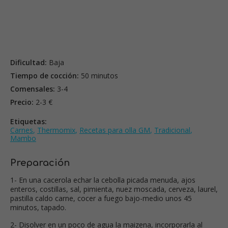
Dificultad:
Baja
Tiempo de cocción:
50 minutos
Comensales:
3-4
Precio:
2-3 €
Etiquetas:
Carnes
,
Thermomix
,
Recetas para olla GM
,
Tradicional
,
Mambo
Preparación
1- En una cacerola echar la cebolla picada menuda, ajos
enteros, costillas, sal, pimienta, nuez moscada, cerveza, laurel,
pastilla caldo carne, cocer a fuego bajo-medio unos 45
minutos, tapado.
2- Disolver en un poco de agua la maizena, incorporarla al