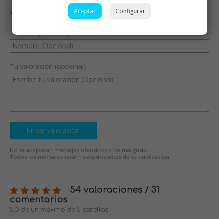
Aceptar
Configurar
Nombre (opcional)
Tu valoración (opcional)
Enviar valoración
No se aceptarán mensajes ofensivos o de mal gusto.
Todos los mensajes serán revisados antes de su publicación.
54 valoraciones / 31
comentarios
5,0 de un máximo de 5 estrellas