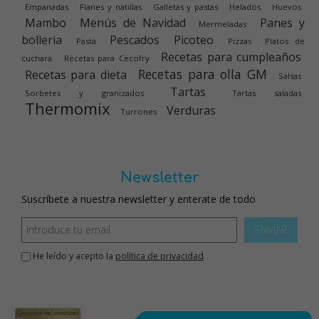
Empanadas
Flanes y natillas
Galletas y pastas
Helados
Huevos
Mambo
Menús de Navidad
Panes y
Mermeladas
bolleria
Pescados
Picoteo
Pasta
Pizzas
Platos de
Recetas para cumpleaños
cuchara
Recetas para Cecofry
Recetas para olla GM
Recetas para dieta
Salsas
Tartas
Sorbetes y granizados
Tartas saladas
Thermomix
Verduras
Turrones
Newsletter
Suscríbete a nuestra newsletter y enterate de todo
ENVIAR
He leído y acepto la
política de privacidad