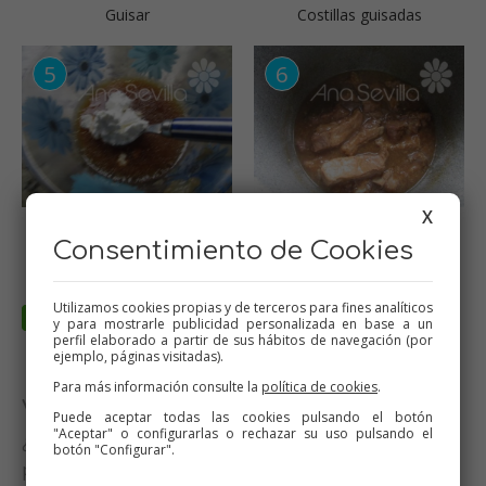
Guisar
Costillas guisadas
X
Disolver un poco de
Costillas a la cerveza
maizena
Consentimiento de Cookies
Utilizamos cookies propias y de terceros para fines analíticos
y para mostrarle publicidad personalizada en base a un
perfil elaborado a partir de sus hábitos de navegación (por
ejemplo, páginas visitadas).
Para más información consulte la
política de cookies
.
Valora esta receta
Puede aceptar todas las cookies pulsando el botón
"Aceptar" o configurarlas o rechazar su uso pulsando el
¿Te ha gustado esta receta? Valórala y dime qué
botón "Configurar".
piensas