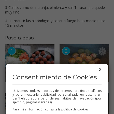
3-Caldo, zumo de naranja, pimienta y sal. Triturar que quede
muy fino.
4- Introducir las albóndigas y cocer a fuego bajo-medio unos
15 minutos.
Paso a paso
X
Consentimiento de Cookies
Preparar los ingredientes
Sellar la carne
Utilizamos cookies propias y de terceros para fines analíticos
y para mostrarle publicidad personalizada en base a un
perfil elaborado a partir de sus hábitos de navegación (por
ejemplo, páginas visitadas).
Para más información consulte la
política de cookies
.