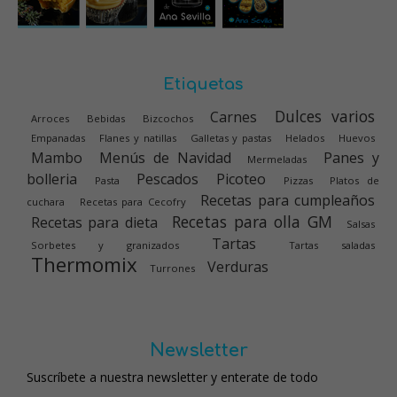
Etiquetas
Dulces varios
Carnes
Arroces
Bebidas
Bizcochos
Empanadas
Flanes y natillas
Galletas y pastas
Helados
Huevos
Mambo
Menús de Navidad
Panes y
Mermeladas
bolleria
Pescados
Picoteo
Pasta
Pizzas
Platos de
Recetas para cumpleaños
cuchara
Recetas para Cecofry
Recetas para olla GM
Recetas para dieta
Salsas
Tartas
Sorbetes y granizados
Tartas saladas
Thermomix
Verduras
Turrones
Newsletter
Suscríbete a nuestra newsletter y enterate de todo