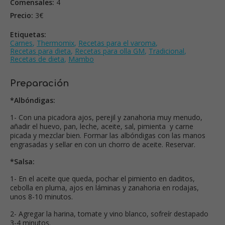
Comensales:
4
Precio:
3€
Etiquetas:
Carnes
,
Thermomix
,
Recetas para el varoma
,
Recetas para dieta
,
Recetas para olla GM
,
Tradicional
,
Recetas de dieta
,
Mambo
Preparación
*Albóndigas:
1- Con una picadora ajos, perejil y zanahoria muy menudo,
añadir el huevo, pan, leche, aceite, sal, pimienta y carne
picada y mezclar bien. Formar las albóndigas con las manos
engrasadas y sellar en con un chorro de aceite. Reservar.
*Salsa:
1- En el aceite que queda, pochar el pimiento en daditos,
cebolla en pluma, ajos en láminas y zanahoria en rodajas,
unos 8-10 minutos.
2- Agregar la harina, tomate y vino blanco, sofreír destapado
3-4 minutos.