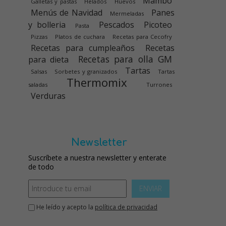
Mambo
Galletas y pastas
Helados
Huevos
Menús de Navidad
Panes
Mermeladas
y bolleria
Pescados
Picoteo
Pasta
Pizzas
Platos de cuchara
Recetas para Cecofry
Recetas para cumpleaños
Recetas
Recetas para olla GM
para dieta
Tartas
Salsas
Sorbetes y granizados
Tartas
Thermomix
saladas
Turrones
Verduras
Newsletter
Suscríbete a nuestra newsletter y enterate
de todo
ENVIAR
He leído y acepto la
política de privacidad