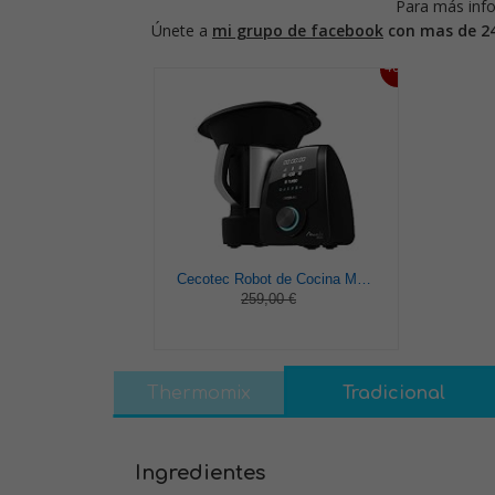
Para más info
Únete a
mi grupo de facebook
con mas de 2
46%
Cecotec Robot de Cocina Multifunción Mambo 9590. 1700 W, 30 Funciones, Cuchara MamboMix, Jarra Habana y Jarra de acero inoxidable de 3.3 L, Apta para lavavajillas, Báscula incorporada, Recetario
259,00 €
Thermomix
Tradicional
Ingredientes