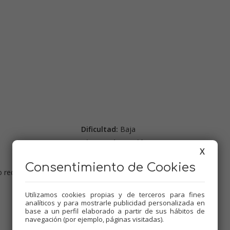
Dificultad:
Baja
Tiempo de cocción:
10 minutos
X
Comensales:
10-12
Consentimiento de Cookies
Precio:
4 €
 o redondas María
Etiquetas:
Utilizamos cookies propias y de terceros para fines
Tartas
,
Dulces varios
,
Thermomix
,
analíticos y para mostrarle publicidad personalizada en
Recetas para cumpleaños
,
Tradicional
,
base a un perfil elaborado a partir de sus hábitos de
Mambo
navegación (por ejemplo, páginas visitadas).