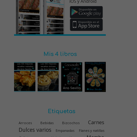
Mis 4 libros
Etiquetas
Carnes
Arroces
Bebidas
Bizcochos
Dulces varios
Empanadas
Flanes y natillas