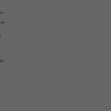
con
 un
e
 de