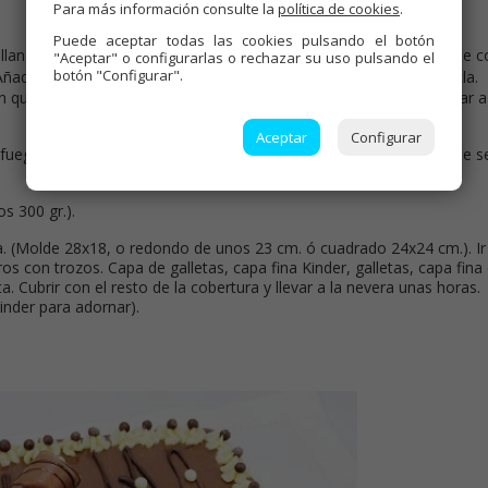
Para más información consulte la
política de cookies
.
Puede aceptar todas las cookies pulsando el botón
ellanas con el azúcar. - En un cazo al fuego bajo, fundir el chocolate 
"Aceptar" o configurarlas o rechazar su uso pulsando el
botón "Configurar".
ñadir las avellanas molidas y leche en polvo, triturar toda la mezcla.
n que llegue a hervir. Deberá quedar líquida como una natilla. Llevar a
Aceptar
Configurar
el fuego, añadir el chocolate troceado y remover bien hasta que éste s
os 300 gr.).
ta. (Molde 28x18, o redondo de unos 23 cm. ó cuadrado 24x24 cm.). Ir
os con trozos. Capa de galletas, capa fina Kinder, galletas, capa fina
 Cubrir con el resto de la cobertura y llevar a la nevera unas horas.
inder para adornar).