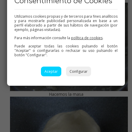
Consentimiento de Cookies
Ya flota, a veces puede tardar un poco
Utilizamos cookies propias y de terceros para fines analíticos
y para mostrarle publicidad personalizada en base a un
perfil elaborado a partir de sus hábitos de navegación (por
ejemplo, páginas visitadas).
Para más información consulte la
política de cookies
.
Puede aceptar todas las cookies pulsando el botón
"Aceptar" o configurarlas o rechazar su uso pulsando el
botón "Configurar".
Aceptar
Configurar
Hacemos la masa