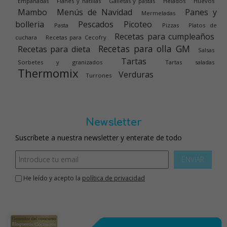
Empanadas
Flanes y natillas
Galletas y pastas
Helados
Huevos
Mambo
Menús de Navidad
Panes y
Mermeladas
bolleria
Pescados
Picoteo
Pasta
Pizzas
Platos de
Recetas para cumpleaños
cuchara
Recetas para Cecofry
Recetas para olla GM
Recetas para dieta
Salsas
Tartas
Sorbetes y granizados
Tartas saladas
Thermomix
Verduras
Turrones
Newsletter
Suscríbete a nuestra newsletter y enterate de todo
ENVIAR
He leído y acepto la
política de privacidad