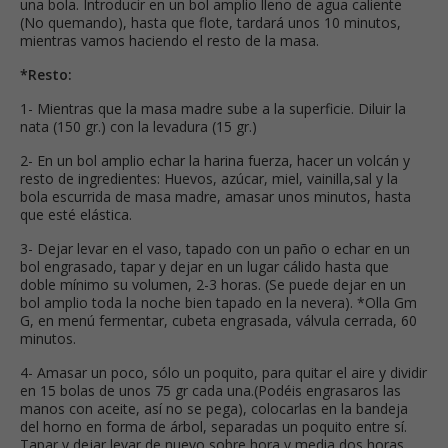
una bola. Introducir en un bol amplio lleno de agua caliente
(No quemando), hasta que flote, tardará unos 10 minutos,
mientras vamos haciendo el resto de la masa.
*Resto:
1- Mientras que la masa madre sube a la superficie. Diluir la
nata (150 gr.) con la levadura (15 gr.)
2- En un bol amplio echar la harina fuerza, hacer un volcán y
resto de ingredientes: Huevos, azúcar, miel, vainilla,sal y la
bola escurrida de masa madre, amasar unos minutos, hasta
que esté elástica.
3- Dejar levar en el vaso, tapado con un paño o echar en un
bol engrasado, tapar y dejar en un lugar cálido hasta que
doble mínimo su volumen, 2-3 horas. (Se puede dejar en un
bol amplio toda la noche bien tapado en la nevera). *Olla Gm
G, en menú fermentar, cubeta engrasada, válvula cerrada, 60
minutos.
4- Amasar un poco, sólo un poquito, para quitar el aire y dividir
en 15 bolas de unos 75 gr cada una.(Podéis engrasaros las
manos con aceite, así no se pega), colocarlas en la bandeja
del horno en forma de árbol, separadas un poquito entre sí.
Tapar y dejar levar de nuevo sobre hora y media dos horas,