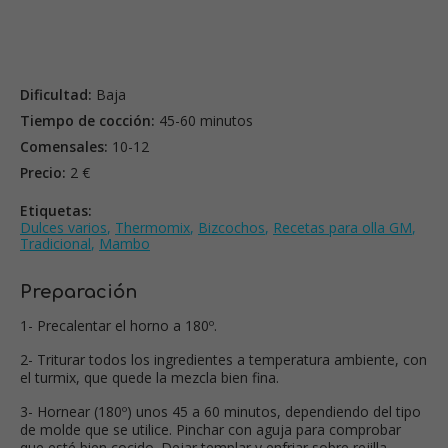
Dificultad:
Baja
Tiempo de cocción:
45-60 minutos
Comensales:
10-12
Precio:
2 €
Etiquetas:
Dulces varios
,
Thermomix
,
Bizcochos
,
Recetas para olla GM
,
Tradicional
,
Mambo
Preparación
1- Precalentar el horno a 180º.
2- Triturar todos los ingredientes a temperatura ambiente, con
el turmix, que quede la mezcla bien fina.
3- Hornear (180º) unos 45 a 60 minutos, dependiendo del tipo
de molde que se utilice. Pinchar con aguja para comprobar
que esté bien cocido. Dejar templar y enfriar sobre rejilla.