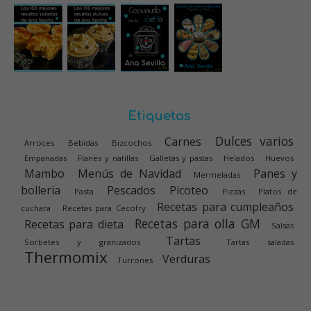
Etiquetas
Dulces varios
Carnes
Arroces
Bebidas
Bizcochos
Empanadas
Flanes y natillas
Galletas y pastas
Helados
Huevos
Mambo
Menús de Navidad
Panes y
Mermeladas
bolleria
Pescados
Picoteo
Pasta
Pizzas
Platos de
Recetas para cumpleaños
cuchara
Recetas para Cecofry
Recetas para olla GM
Recetas para dieta
Salsas
Tartas
Sorbetes y granizados
Tartas saladas
Thermomix
Verduras
Turrones