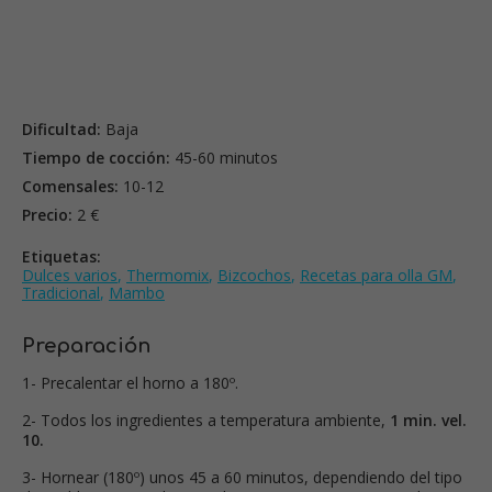
Dificultad:
Baja
Tiempo de cocción:
45-60 minutos
Comensales:
10-12
Precio:
2 €
Etiquetas:
Dulces varios
,
Thermomix
,
Bizcochos
,
Recetas para olla GM
,
Tradicional
,
Mambo
Preparación
1- Precalentar el horno a 180º.
2- Todos los ingredientes a temperatura ambiente,
1 min. vel.
10.
3- Hornear (180º) unos 45 a 60 minutos, dependiendo del tipo