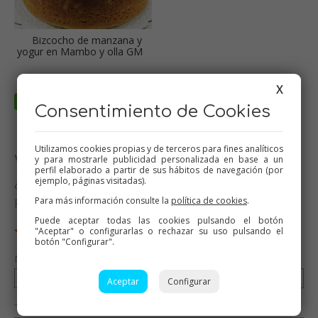
Bizcocho de manzana y
yogur en Mambo y olla GM
X
Consentimiento de Cookies
Utilizamos cookies propias y de terceros para fines analíticos
Valora esta receta
y para mostrarle publicidad personalizada en base a un
perfil elaborado a partir de sus hábitos de navegación (por
ejemplo, páginas visitadas).
¿Te ha gustado esta receta? Valórala y dime qué
piensas
Para más información consulte la
política de cookies
.
Puede aceptar todas las cookies pulsando el botón
"Aceptar" o configurarlas o rechazar su uso pulsando el
botón "Configurar".
Nombre (opcional)
Aceptar
Configurar
Tu valoración (opcional)