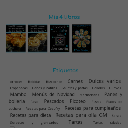
Mis 4 libros
Etiquetas
Dulces varios
Carnes
Arroces
Bebidas
Bizcochos
Empanadas
Flanes y natillas
Galletas y pastas
Helados
Huevos
Mambo
Menús de Navidad
Panes y
Mermeladas
bolleria
Pescados
Picoteo
Pasta
Pizzas
Platos de
Recetas para cumpleaños
cuchara
Recetas para Cecofry
Recetas para olla GM
Recetas para dieta
Salsas
Tartas
Sorbetes y granizados
Tartas saladas