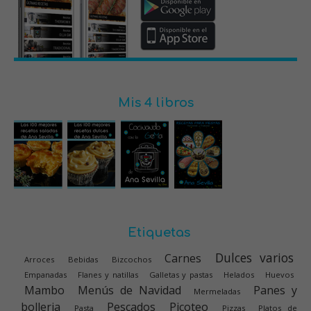
Mis 4 libros
Etiquetas
Dulces varios
Carnes
Arroces
Bebidas
Bizcochos
Empanadas
Flanes y natillas
Galletas y pastas
Helados
Huevos
Mambo
Menús de Navidad
Panes y
Mermeladas
bolleria
Pescados
Picoteo
Pasta
Pizzas
Platos de