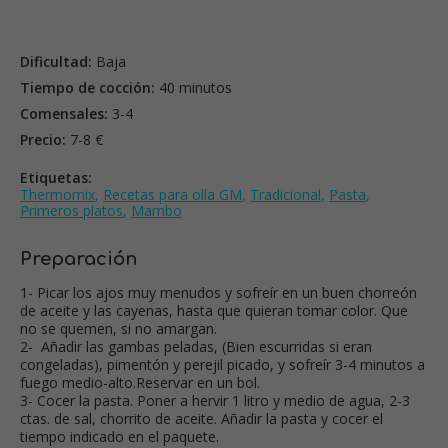
Dificultad:
Baja
Tiempo de cocción:
40 minutos
Comensales:
3-4
Precio:
7-8 €
Etiquetas:
Thermomix
,
Recetas para olla GM
,
Tradicional
,
Pasta
,
Primeros platos
,
Mambo
Preparación
1- Picar los ajos muy menudos y sofreír en un buen chorreón
de aceite y las cayenas, hasta que quieran tomar color. Que
no se quemen, si no amargan.
2- Añadir las gambas peladas, (Bien escurridas si eran
congeladas), pimentón y perejil picado, y sofreír 3-4 minutos a
fuego medio-alto.Reservar en un bol.
3- Cocer la pasta. Poner a hervir 1 litro y medio de agua, 2-3
ctas. de sal, chorrito de aceite. Añadir la pasta y cocer el
tiempo indicado en el paquete.