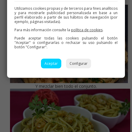
Reservamos mientras cocemos la pasta
Utilizamos cookies propias y de terceros para fines analíticos
y para mostrarle publicidad personalizada en base a un
perfil elaborado a partir de sus hábitos de navegación (por
ejemplo, páginas visitadas).
Para más información consulte la
política de cookies
.
Puede aceptar todas las cookies pulsando el botón
"Aceptar" o configurarlas o rechazar su uso pulsando el
botón "Configurar".
Aceptar
Configurar
Y mezclar bien todo el conjunto.