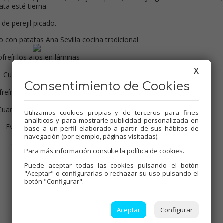
ta esté tierna.
de perejil picado.
ofreír los ajos en láminas
X
Cuando tomen color
Consentimiento de Cookies
reír la carne con la harina
Cuando cambie de color
Utilizamos cookies propias y de terceros para fines
analíticos y para mostrarle publicidad personalizada en
Evaporar el alcohol
base a un perfil elaborado a partir de sus hábitos de
navegación (por ejemplo, páginas visitadas).
Cubrir con agua
Para más información consulte la
política de cookies
.
Y reposar
Puede aceptar todas las cookies pulsando el botón
"Aceptar" o configurarlas o rechazar su uso pulsando el
botón "Configurar".
Aceptar
Configurar