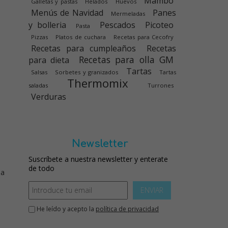
Mambo
Galletas y pastas
Helados
Huevos
Menús de Navidad
Panes
Mermeladas
y bolleria
Pescados
Picoteo
Pasta
Pizzas
Platos de cuchara
Recetas para Cecofry
Recetas para cumpleaños
Recetas
Recetas para olla GM
para dieta
Tartas
Salsas
Sorbetes y granizados
Tartas
Thermomix
saladas
Turrones
Verduras
Newsletter
Suscríbete a nuestra newsletter y enterate
de todo
 a
ENVIAR
He leído y acepto la
política de privacidad