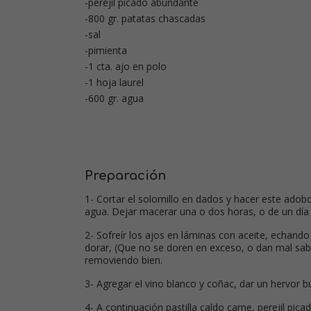
-perejil picado abundante
-800 gr. patatas chascadas
-sal
-pimienta
-1 cta. ajo en polo
-1 hoja laurel
-600 gr. agua
Preparación
1- Cortar el solomillo en dados y hacer este adob
agua. Dejar macerar una o dos horas, o de un día 
2- Sofreír los ajos en láminas con aceite, echand
dorar, (Que no se doren en exceso, o dan mal sabo
removiendo bien.
3- Agregar el vino blanco y coñac, dar un hervor 
4- A continuación pastilla caldo carne, perejil picad