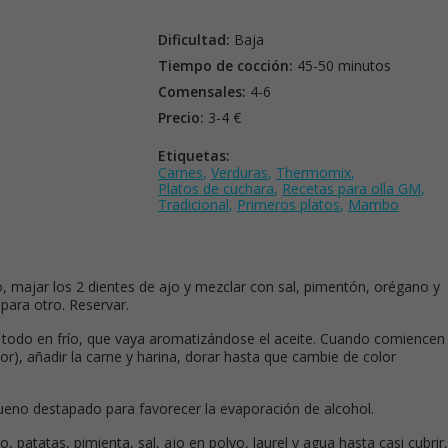
Dificultad:
Baja
Tiempo de cocción:
45-50 minutos
Comensales:
4-6
Precio:
3-4 €
Etiquetas:
Carnes
,
Verduras
,
Thermomix
,
Platos de cuchara
,
Recetas para olla GM
,
Tradicional
,
Primeros platos
,
Mambo
o, majar los 2 dientes de ajo y mezclar con sal, pimentón, orégano y
para otro. Reservar.
o todo en frío, que vaya aromatizándose el aceite. Cuando comiencen
r), añadir la carne y harina, dorar hasta que cambie de color
bueno destapado para favorecer la evaporación de alcohol.
o, patatas, pimienta, sal, ajo en polvo, laurel y agua hasta casi cubrir,