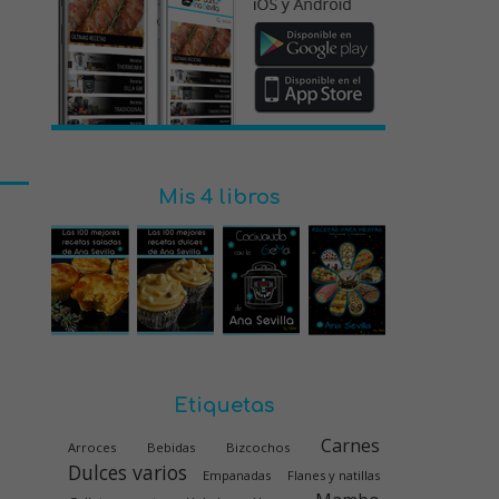
Mis 4 libros
Etiquetas
Carnes
Arroces
Bebidas
Bizcochos
Dulces varios
Empanadas
Flanes y natillas