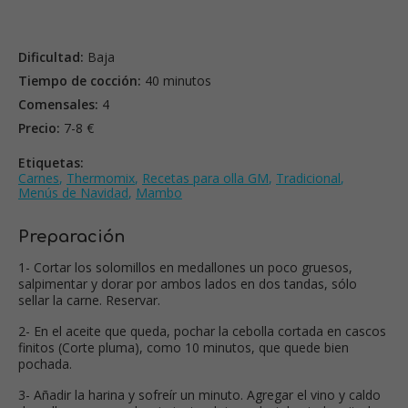
Dificultad:
Baja
Tiempo de cocción:
40 minutos
Comensales:
4
Precio:
7-8 €
Etiquetas:
Carnes
,
Thermomix
,
Recetas para olla GM
,
Tradicional
,
Menús de Navidad
,
Mambo
Preparación
1- Cortar los solomillos en medallones un poco gruesos,
salpimentar y dorar por ambos lados en dos tandas, sólo
sellar la carne. Reservar.
2- En el aceite que queda, pochar la cebolla cortada en cascos
finitos (Corte pluma), como 10 minutos, que quede bien
pochada.
3- Añadir la harina y sofreír un minuto. Agregar el vino y caldo