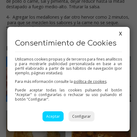
de pollo o carne, sal y pimienta, dejar reducir hasta la mitad
destapado a fuego medio-alto. Triturar la salsa.
4- Agregar los medallones y dar otro hervor como 2 minutos,
para que se mezclen los sabores y la carne no se seque.
Servir bien caliente.
X
Consentimiento de Cookies
Paso a paso
Utilizamos cookies propias y de terceros para fines analíticos
y para mostrarle publicidad personalizada en base a un
perfil elaborado a partir de sus hábitos de navegación (por
ejemplo, páginas visitadas).
Para más información consulte la
política de cookies
.
Puede aceptar todas las cookies pulsando el botón
"Aceptar" o configurarlas o rechazar su uso pulsando el
botón "Configurar".
Aceptar
Configurar