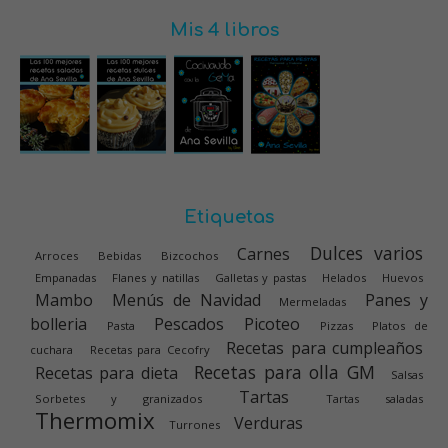
Mis 4 libros
Etiquetas
Dulces varios
Carnes
Arroces
Bebidas
Bizcochos
Empanadas
Flanes y natillas
Galletas y pastas
Helados
Huevos
Mambo
Menús de Navidad
Panes y
Mermeladas
bolleria
Pescados
Picoteo
Pasta
Pizzas
Platos de
Recetas para cumpleaños
cuchara
Recetas para Cecofry
Recetas para olla GM
Recetas para dieta
Salsas
Tartas
Sorbetes y granizados
Tartas saladas
Thermomix
Verduras
Turrones