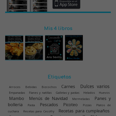
Mis 4 libros
Etiquetas
Dulces varios
Carnes
Arroces
Bebidas
Bizcochos
Empanadas
Flanes y natillas
Galletas y pastas
Helados
Huevos
Mambo
Menús de Navidad
Panes y
Mermeladas
bolleria
Pescados
Picoteo
Pasta
Pizzas
Platos de
Recetas para cumpleaños
cuchara
Recetas para Cecofry