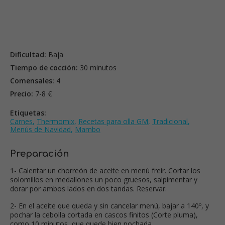
Dificultad:
Baja
Tiempo de cocción:
30 minutos
Comensales:
4
Precio:
7-8 €
Etiquetas:
Carnes
,
Thermomix
,
Recetas para olla GM
,
Tradicional
,
Menús de Navidad
,
Mambo
Preparación
1- Calentar un chorreón de aceite en menú freír. Cortar los
solomillos en medallones un poco gruesos, salpimentar y
dorar por ambos lados en dos tandas. Reservar.
2- En el aceite que queda y sin cancelar menú, bajar a 140º, y
pochar la cebolla cortada en cascos finitos (Corte pluma),
como 10 minutos, que quede bien pochada.