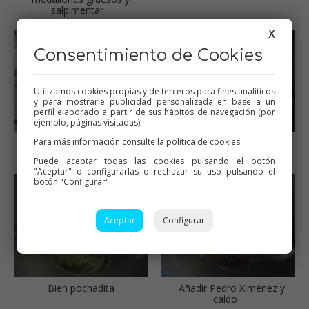
salpimentar
X
Consentimiento de Cookies
Utilizamos cookies propias y de terceros para fines analíticos
y para mostrarle publicidad personalizada en base a un
perfil elaborado a partir de sus hábitos de navegación (por
ejemplo, páginas visitadas).
Para más información consulte la
política de cookies
.
Reservar
Pochar la cebolla cortada
en pluma con la harina
Puede aceptar todas las cookies pulsando el botón
"Aceptar" o configurarlas o rechazar su uso pulsando el
botón "Configurar".
Aceptar
Configurar
Bien pochadita
Añadir Pedro Ximénez y
caldo