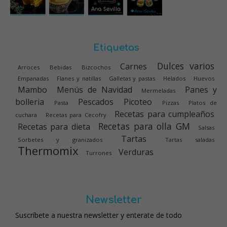
Etiquetas
Dulces varios
Carnes
Arroces
Bebidas
Bizcochos
Empanadas
Flanes y natillas
Galletas y pastas
Helados
Huevos
Mambo
Menús de Navidad
Panes y
Mermeladas
bolleria
Pescados
Picoteo
Pasta
Pizzas
Platos de
Recetas para cumpleaños
cuchara
Recetas para Cecofry
Recetas para olla GM
Recetas para dieta
Salsas
Tartas
Sorbetes y granizados
Tartas saladas
Thermomix
Verduras
Turrones
Newsletter
Suscríbete a nuestra newsletter y enterate de todo