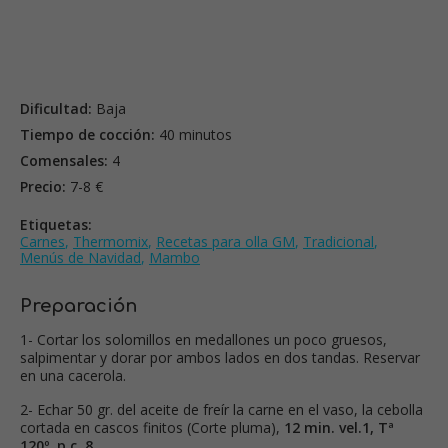
Dificultad:
Baja
Tiempo de cocción:
40 minutos
Comensales:
4
Precio:
7-8 €
Etiquetas:
Carnes
,
Thermomix
,
Recetas para olla GM
,
Tradicional
,
Menús de Navidad
,
Mambo
Preparación
1- Cortar los solomillos en medallones un poco gruesos,
salpimentar y dorar por ambos lados en dos tandas. Reservar
en una cacerola.
2- Echar 50 gr. del aceite de freír la carne en el vaso, la cebolla
cortada en cascos finitos (Corte pluma),
12 min. vel.1, Tª
120º, p.c. 8.