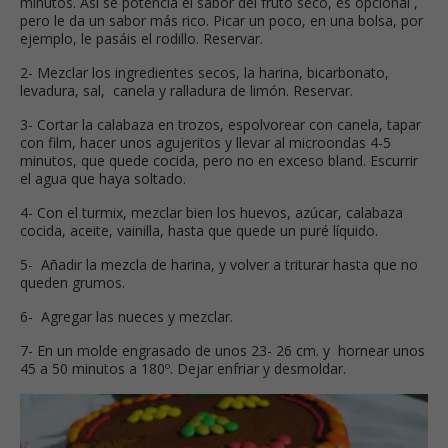
minutos. Así se potencia el sabor del fruto seco, es opcional ,
pero le da un sabor más rico. Picar un poco, en una bolsa, por
ejemplo, le pasáis el rodillo. Reservar.
2- Mezclar los ingredientes secos, la harina, bicarbonato,
levadura, sal, canela y ralladura de limón. Reservar.
3- Cortar la calabaza en trozos, espolvorear con canela, tapar
con film, hacer unos agujeritos y llevar al microondas 4-5
minutos, que quede cocida, pero no en exceso bland. Escurrir
el agua que haya soltado.
4- Con el turmix, mezclar bien los huevos, azúcar, calabaza
cocida, aceite, vainilla, hasta que quede un puré líquido.
5- Añadir la mezcla de harina, y volver a triturar hasta que no
queden grumos.
6- Agregar las nueces y mezclar.
7- En un molde engrasado de unos 23- 26 cm. y hornear unos
45 a 50 minutos a 180º. Dejar enfriar y desmoldar.