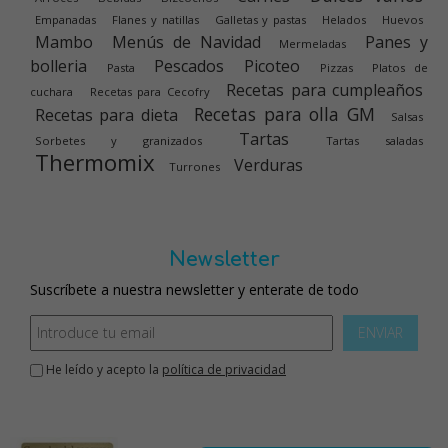
Empanadas
Flanes y natillas
Galletas y pastas
Helados
Huevos
Mambo
Menús de Navidad
Panes y
Mermeladas
bolleria
Pescados
Picoteo
Pasta
Pizzas
Platos de
Recetas para cumpleaños
cuchara
Recetas para Cecofry
Recetas para olla GM
Recetas para dieta
Salsas
Tartas
Sorbetes y granizados
Tartas saladas
Thermomix
Verduras
Turrones
Newsletter
Suscríbete a nuestra newsletter y enterate de todo
ENVIAR
He leído y acepto la
política de privacidad