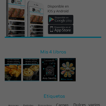
Mis 4 libros
Etiquetas
Dulces varios
Carnes
Arroces
Bebidas
Bizcochos