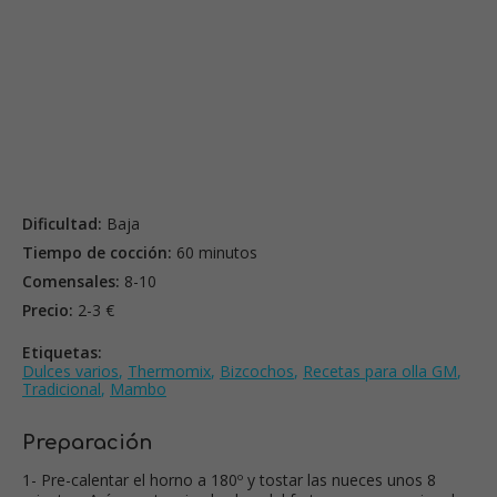
Dificultad:
Baja
Tiempo de cocción:
60 minutos
Comensales:
8-10
Precio:
2-3 €
Etiquetas:
Dulces varios
,
Thermomix
,
Bizcochos
,
Recetas para olla GM
,
Tradicional
,
Mambo
Preparación
1- Pre-calentar el horno a 180º y tostar las nueces unos 8