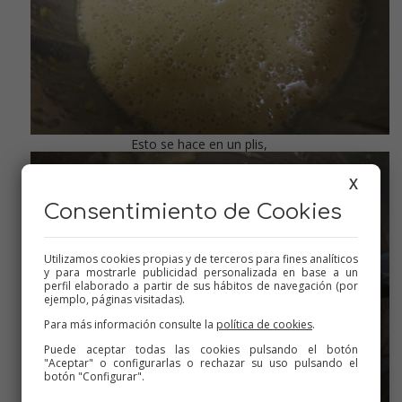
Esto se hace en un plis,
X
Consentimiento de Cookies
Utilizamos cookies propias y de terceros para fines analíticos
y para mostrarle publicidad personalizada en base a un
perfil elaborado a partir de sus hábitos de navegación (por
ejemplo, páginas visitadas).
Para más información consulte la
política de cookies
.
Puede aceptar todas las cookies pulsando el botón
"Aceptar" o configurarlas o rechazar su uso pulsando el
botón "Configurar".