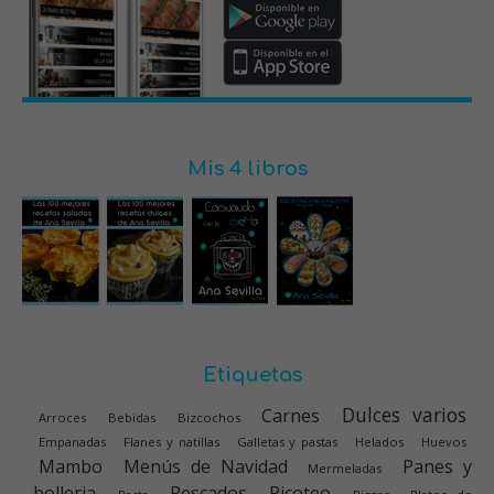
Mis 4 libros
Etiquetas
Dulces varios
Carnes
Arroces
Bebidas
Bizcochos
Empanadas
Flanes y natillas
Galletas y pastas
Helados
Huevos
Mambo
Menús de Navidad
Panes y
Mermeladas
bolleria
Pescados
Picoteo