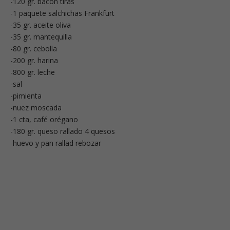
-120 gr. bacon tiras
-1 paquete salchichas Frankfurt
-35 gr. aceite oliva
-35 gr. mantequilla
-80 gr. cebolla
-200 gr. harina
-800 gr. leche
-sal
-pimienta
-nuez moscada
-1 cta, café orégano
-180 gr. queso rallado 4 quesos
-huevo y pan rallad rebozar