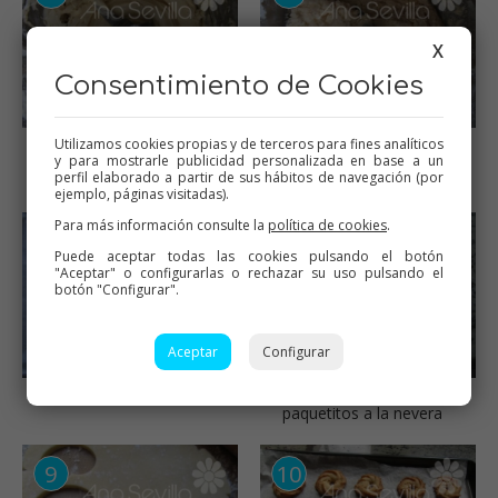
X
Consentimiento de Cookies
Utilizamos cookies propias y de terceros para fines analíticos
Batir
Masa ya hecha, meter en
y para mostrarle publicidad personalizada en base a un
una manga o llevar a la
perfil elaborado a partir de sus hábitos de navegación (por
nevera
ejemplo, páginas visitadas).
Para más información consulte la
política de cookies
.
Puede aceptar todas las cookies pulsando el botón
"Aceptar" o configurarlas o rechazar su uso pulsando el
botón "Configurar".
Aceptar
Configurar
Formar las rosquillitas
O llevar la masa en
paquetitos a la nevera