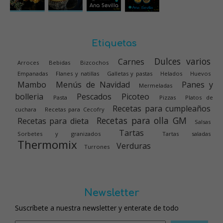
Etiquetas
Dulces varios
Carnes
Arroces
Bebidas
Bizcochos
Empanadas
Flanes y natillas
Galletas y pastas
Helados
Huevos
Mambo
Menús de Navidad
Panes y
Mermeladas
bolleria
Pescados
Picoteo
Pasta
Pizzas
Platos de
Recetas para cumpleaños
cuchara
Recetas para Cecofry
Recetas para olla GM
Recetas para dieta
Salsas
Tartas
Sorbetes y granizados
Tartas saladas
Thermomix
Verduras
Turrones
Newsletter
Suscríbete a nuestra newsletter y enterate de todo