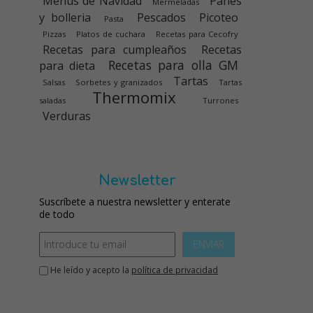
Menús de Navidad
Panes
Mermeladas
y bolleria
Pescados
Picoteo
Pasta
Pizzas
Platos de cuchara
Recetas para Cecofry
Recetas para cumpleaños
Recetas
Recetas para olla GM
para dieta
Tartas
Salsas
Sorbetes y granizados
Tartas
Thermomix
saladas
Turrones
Verduras
Newsletter
Suscríbete a nuestra newsletter y enterate
de todo
ENVIAR
He leído y acepto la
política de privacidad