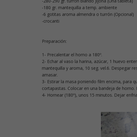
-280-290 gr. turrón blando Jijona (Una tableta)
-180 gr. mantequilla a temp. ambiente
-6 gotitas aroma almendra o turrón (Opcional)
-crocanti
Preparación:
1- Precalentar el horno a 180º.
2- Echar al vaso la harina, azúcar, 1 huevo enter
mantequilla y aroma, 10 seg. vel.6. Despegar re
amasar.
3- Estirar la masa poniendo film encima, para qu
cortapastas. Colocar en una bandeja de horno. P
4- Hornear (180º), unos 15 minutos. Dejar enfria