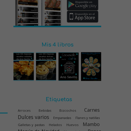
Mis 4 libros
Etiquetas
Carnes
Arroces
Bebidas
Bizcochos
Dulces varios
Empanadas
Flanes y natillas
Mambo
Galletas y pastas
Helados
Huevos