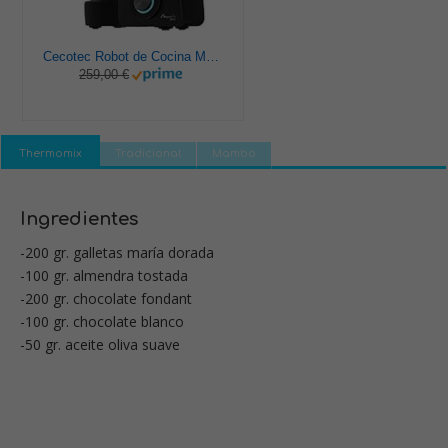
Cecotec Robot de Cocina Multifunción Mambo 9590. 1700 W, 30 Funciones, Cuchara MamboMix, Jarra Habana y Jarra de acero inoxidable de 3.3 L, Apta para lavavajillas, Báscula incorporada, Recetario
259,00 €
Thermomix
Tradicional
Mambo
Ingredientes
-200 gr. galletas maría dorada
-100 gr. almendra tostada
-200 gr. chocolate fondant
-100 gr. chocolate blanco
-50 gr. aceite oliva suave