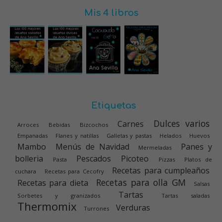
Mis 4 libros
Etiquetas
Dulces varios
Carnes
Arroces
Bebidas
Bizcochos
Empanadas
Flanes y natillas
Galletas y pastas
Helados
Huevos
Mambo
Menús de Navidad
Panes y
Mermeladas
bolleria
Pescados
Picoteo
Pasta
Pizzas
Platos de
Recetas para cumpleaños
cuchara
Recetas para Cecofry
Recetas para olla GM
Recetas para dieta
Salsas
Tartas
Sorbetes y granizados
Tartas saladas
Thermomix
Verduras
Turrones