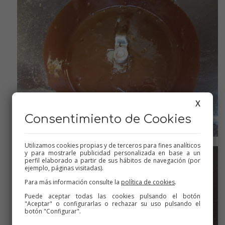
X
Consentimiento de Cookies
Una vez fundido el chocolate
Utilizamos cookies propias y de terceros para fines analíticos
y para mostrarle publicidad personalizada en base a un
perfil elaborado a partir de sus hábitos de navegación (por
ejemplo, páginas visitadas).
Para más información consulte la
política de cookies
.
Puede aceptar todas las cookies pulsando el botón
"Aceptar" o configurarlas o rechazar su uso pulsando el
botón "Configurar".