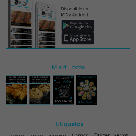
Mis 4 libros
Etiquetas
Dulces varios
Carnes
Arroces
Bebidas
Bizcochos