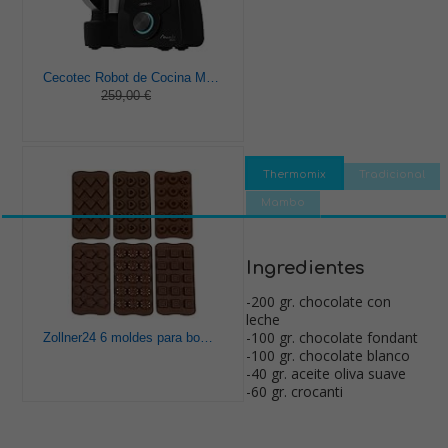
Cecotec Robot de Cocina Multifunción Mambo 9590. 1700 W, 30 Funciones, Cuchara MamboMix, Jarra Habana y Jarra de acero inoxidable de 3.3 L, Apta para lavavajillas, Báscula incorporada, Recetario
259,00 €
Thermomix
Tradicional
Mambo
Ingredientes
-200 gr. chocolate con
leche
-100 gr. chocolate fondant
Zollner24 6 moldes para bombones de silicona antiadherente, varias formas
-100 gr. chocolate blanco
-40 gr. aceite oliva suave
-60 gr. crocanti