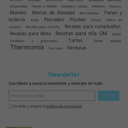
Empanadas
Flanes y natillas
Galletas y pastas
Helados
Huevos
Mambo
Menús de Navidad
Panes y
Mermeladas
bolleria
Pescados
Picoteo
Pasta
Pizzas
Platos de
Recetas para cumpleaños
cuchara
Recetas para Cecofry
Recetas para olla GM
Recetas para dieta
Salsas
Tartas
Sorbetes y granizados
Tartas saladas
Thermomix
Verduras
Turrones
Newsletter
Suscríbete a nuestra newsletter y enterate de todo
ENVIAR
He leído y acepto la
política de privacidad