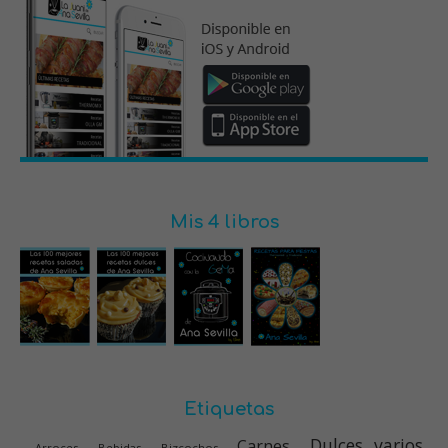
Mis 4 libros
Etiquetas
Dulces varios
Carnes
Arroces
Bebidas
Bizcochos