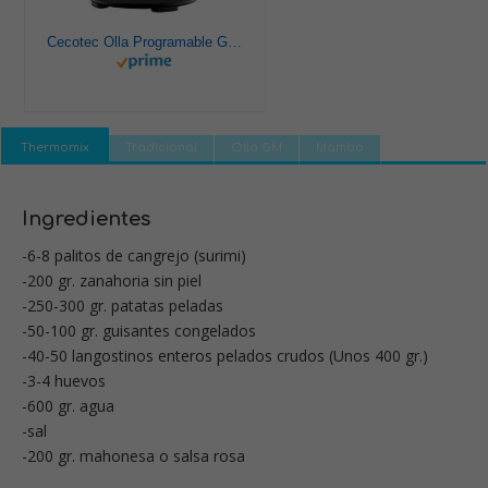
Cecotec Olla Programable GM Modelo H Deluxe. Programable 24 horas, Capacidad 6 litros,Sistema de cocción inteligente, Función báscula,Temperatura ajustable, Presión ajustable
Thermomix
Tradicional
Olla GM
Mambo
Ingredientes
-6-8 palitos de cangrejo (surimi)
-200 gr. zanahoria sin piel
-250-300 gr. patatas peladas
-50-100 gr. guisantes congelados
-40-50 langostinos enteros pelados crudos (Unos 400 gr.)
-3-4 huevos
-600 gr. agua
-sal
-200 gr. mahonesa o salsa rosa