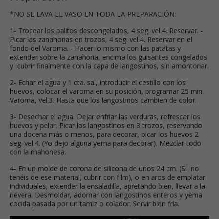
*NO SE LAVA EL VASO EN TODA LA PREPARACIÓN:
1- Trocear los palitos descongelados, 4 seg. vel.4. Reservar. -
Picar las zanahorias en trozos, 4 seg. vel.4. Reservar en el
fondo del Varoma. - Hacer lo mismo con las patatas y
extender sobre la zanahoria, encima los guisantes congelados
y cubrir finalmente con la capa de langostinos, sin amontonar.
2- Echar el agua y 1 cta. sal, introducir el cestillo con los
huevos, colocar el varoma en su posición, programar 25 min.
Varoma, vel.3. Hasta que los langostinos cambien de color.
3- Desechar el agua. Dejar enfriar las verduras, refrescar los
huevos y pelar. Picar los langostinos en 3 trozos, reservando
una docena más o menos, para decorar, picar los huevos 2
seg. vel.4. (Yo dejo alguna yema para decorar). Mezclar todo
con la mahonesa.
4- En un molde de corona de silicona de unos 24 cm. (Si no
tenéis de ese material, cubrir con film), o en aros de emplatar
individuales, extender la ensaladilla, apretando bien, llevar a la
nevera. Desmoldar, adornar con langostinos enteros y yema
cocida pasada por un tamiz o colador. Servir bien fría.