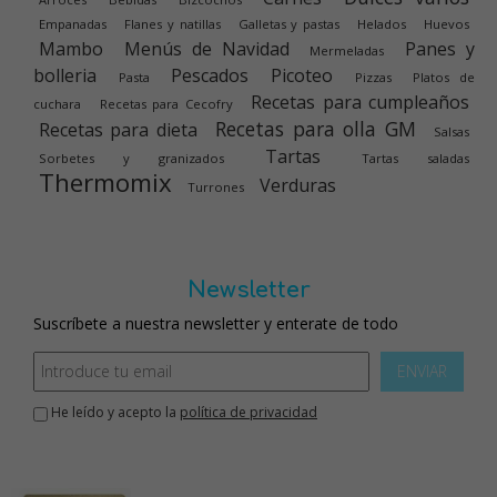
Empanadas
Flanes y natillas
Galletas y pastas
Helados
Huevos
Mambo
Menús de Navidad
Panes y
Mermeladas
bolleria
Pescados
Picoteo
Pasta
Pizzas
Platos de
Recetas para cumpleaños
cuchara
Recetas para Cecofry
Recetas para olla GM
Recetas para dieta
Salsas
Tartas
Sorbetes y granizados
Tartas saladas
Thermomix
Verduras
Turrones
Newsletter
Suscríbete a nuestra newsletter y enterate de todo
ENVIAR
He leído y acepto la
política de privacidad