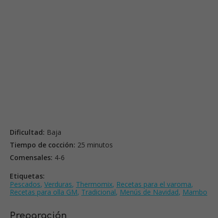
Dificultad:
Baja
Tiempo de cocción:
25 minutos
Comensales:
4-6
Etiquetas:
Pescados
,
Verduras
,
Thermomix
,
Recetas para el varoma
,
Recetas para olla GM
,
Tradicional
,
Menús de Navidad
,
Mambo
Preparación