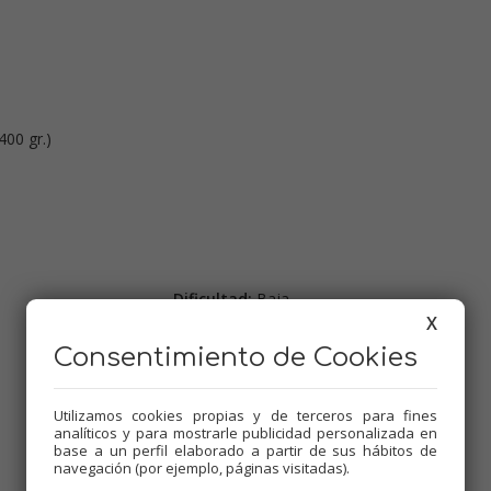
400 gr.)
Dificultad:
Baja
X
Comensales:
4-6
Consentimiento de Cookies
Etiquetas:
Pescados
,
Verduras
,
Thermomix
,
Recetas para el varoma
,
Utilizamos cookies propias y de terceros para fines
Recetas para olla GM
,
Tradicional
,
analíticos y para mostrarle publicidad personalizada en
Menús de Navidad
,
Mambo
base a un perfil elaborado a partir de sus hábitos de
navegación (por ejemplo, páginas visitadas).