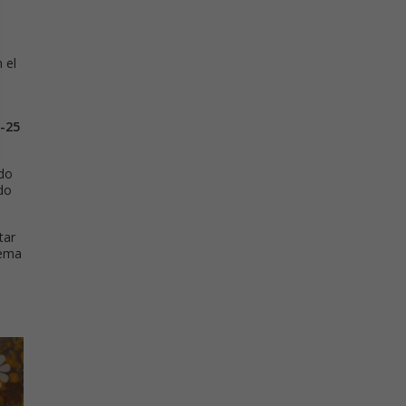
 el
-25
ndo
do
tar
yema