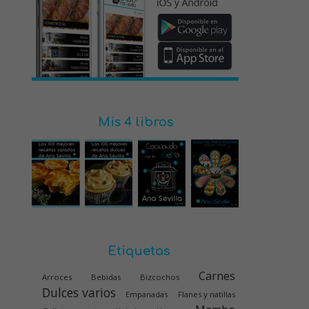
Mis 4 libros
Etiquetas
Carnes
Arroces
Bebidas
Bizcochos
Dulces varios
Empanadas
Flanes y natillas