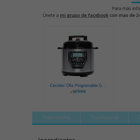
Para más info
Únete a
mi grupo de facebook
con mas de 2
Cecotec Olla Programable GM Modelo H Deluxe. Programable 24 horas, Capacidad 6 litros,Sistema de cocción inteligente, Función báscula,Temperatura ajustable, Presión ajustable
Thermomix
Tradicional