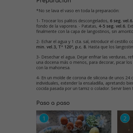
Preparación
*No se lava el vaso en toda la preparación:
1- Trocear los palitos descongelados,
6 seg. vel.6
fondo de la vaporera. - Patatas,
4-5 seg. vel.6.
Ext
finalmente con la capa de langostinos, sin amonto
2- Echar el agua y 1 cta. sal, introducir el cestil
min. vel.3, Tª 120º, p.c. 8.
Hasta que los langosti
3- Desechar el agua. Dejar enfriar las verduras, re
una docena más o menos, para decorar, picar los
con la mahonesa.
4- En un molde de corona de silicona de unos 24 cm
individuales, extender la ensaladilla, apretando b
cocida pasada por un tamiz o colador. Servir bien f
Paso a paso