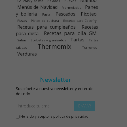
Mambo
Galletas y pastas
Helados
Huevos
Menús de Navidad
Panes
Mermeladas
y bolleria
Pescados
Picoteo
Pasta
Pizzas
Platos de cuchara
Recetas para Cecofry
Recetas para cumpleaños
Recetas
Recetas para olla GM
para dieta
Tartas
Salsas
Sorbetes y granizados
Tartas
Thermomix
saladas
Turrones
Verduras
Newsletter
Suscríbete a nuestra newsletter y enterate
de todo
ENVIAR
He leído y acepto la
política de privacidad