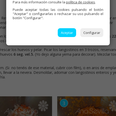
Para más información consulte la
política de cookies
.
Puede aceptar todas las cookies pulsando el botón
"Aceptar" o configurarlas o rechazar su uso pulsando el
botón "Configurar".
.
Reservar. -Picar las zanahorias en trozos,
6-8 seg. vel.6.
Reservar en
ender sobre la zanahoria, encima los guisantes congelados y cubrir
nar.
Aceptar
Configurar
lo con los huevos, colocar la vaporera en su posición, programar unos
22
nos cambien de color.
frescar los huevos y pelar. Picar los langostinos en 3 trozos, reserva
 huevos
6 seg. vel.5.
(Yo dejo alguna yema para decorar). Mezclar to
. (Si no tenéis de ese material, cubrir con film), o en aros de empla
ien, llevar a la nevera. Desmoldar, adornar con langostinos enteros y 
ría.