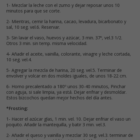
1- Mezclar la leche con el zumo y dejar reposar unos 10
minutos para que se corte.
2- Mientras, cernir la harina, cacao, levadura, bicarbonato y
sal, 10 seg. vel.6. Reservar.
3- Sin lavar el vaso, huevos y azúcar, 3 min. 37º, vel.3 1/2.
Otros 3 min. sin temp. misma velocidad.
4- Añadir el aceite, vainilla, colorante, vinagre y leche cortada,
10 seg. vel.4.
5- Agregar la mezcla de harina, 20 seg. vel.5. Terminar de
envolver y volcar en dos moldes iguales, de unos 18-22 cm.
6- Horno precalentado a 180º unos 30-40 minutos, Pinchar
con aguja, si sale limpia, ya está. Dejar enfriar y desmoldar.
Estos bizcochos quedan mejor hechos del día antes.
*Frosting:
1- Hacer el azúcar glas, 1 min. vel. 10. Dejar enfriar el vaso un
poquito. Añadir la mantequilla, y batir 3 min. vel.3.
2- Añadir el queso y vainilla y mezclar 30 seg. vel.3. terminar de