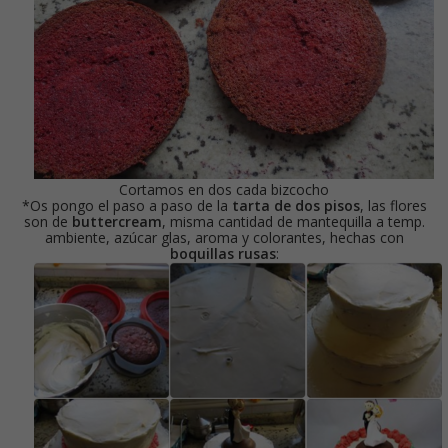
Cortamos en dos cada bizcocho
*Os pongo el paso a paso de la
tarta de dos pisos
, las flores
son de
buttercream
, misma cantidad de mantequilla a temp.
ambiente, azúcar glas, aroma y colorantes, hechas con
boquillas rusas
: