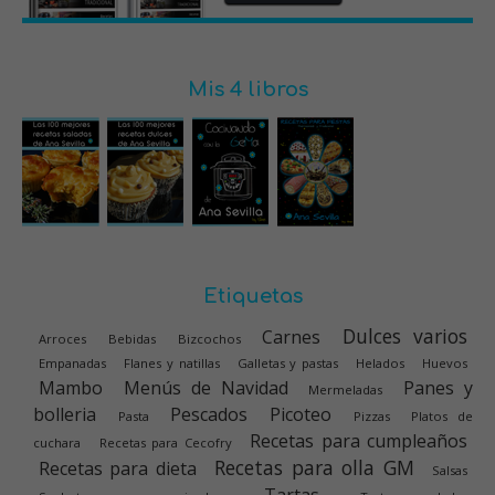
Mis 4 libros
Etiquetas
Dulces varios
Carnes
Arroces
Bebidas
Bizcochos
Empanadas
Flanes y natillas
Galletas y pastas
Helados
Huevos
Mambo
Menús de Navidad
Panes y
Mermeladas
bolleria
Pescados
Picoteo
Pasta
Pizzas
Platos de
Recetas para cumpleaños
cuchara
Recetas para Cecofry
Recetas para olla GM
Recetas para dieta
Salsas