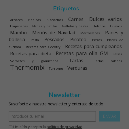
Etiquetas
Dulces varios
Carnes
Arroces
Bebidas
Bizcochos
Empanadas
Flanes y natillas
Galletas y pastas
Helados
Huevos
Mambo
Menús de Navidad
Panes y
Mermeladas
bolleria
Pescados
Picoteo
Pasta
Pizzas
Platos de
Recetas para cumpleaños
cuchara
Recetas para Cecofry
Recetas para olla GM
Recetas para dieta
Salsas
Tartas
Sorbetes y granizados
Tartas saladas
Thermomix
Verduras
Turrones
Newsletter
Suscríbete a nuestra newsletter y enterate de todo
ENVIAR
He leído y acepto la
política de privacidad