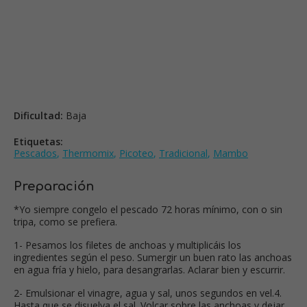
Dificultad:
Baja
Etiquetas:
Pescados
,
Thermomix
,
Picoteo
,
Tradicional
,
Mambo
Preparación
*Yo siempre congelo el pescado 72 horas mínimo, con o sin
tripa, como se prefiera.
1- Pesamos los filetes de anchoas y multiplicáis los
ingredientes según el peso. Sumergir un buen rato las anchoas
en agua fría y hielo, para desangrarlas. Aclarar bien y escurrir.
2- Emulsionar el vinagre, agua y sal, unos segundos en vel.4.
Hasta que se disuelva el sal. Volcar sobre las anchoas y dejar