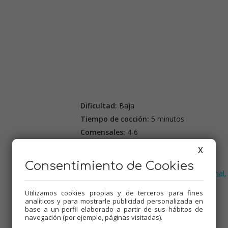
Dificultad:
Baja
Tiempo de cocción:
5 minutos
Comensales:
4-6
Precio:
3€
X
Consentimiento de Cookies
Etiquetas:
Pescados
,
Thermomix
,
Picoteo
,
Tradicional
,
Mambo
Utilizamos cookies propias y de terceros para fines
analíticos y para mostrarle publicidad personalizada en
base a un perfil elaborado a partir de sus hábitos de
navegación (por ejemplo, páginas visitadas).
.