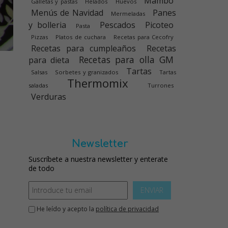
Mambo
Galletas y pastas
Helados
Huevos
Menús de Navidad
Panes
Mermeladas
y bolleria
Pescados
Picoteo
Pasta
Pizzas
Platos de cuchara
Recetas para Cecofry
Recetas para cumpleaños
Recetas
Recetas para olla GM
para dieta
Tartas
Salsas
Sorbetes y granizados
Tartas
Thermomix
saladas
Turrones
Verduras
Newsletter
Suscríbete a nuestra newsletter y enterate
de todo
ENVIAR
He leído y acepto la
política de privacidad