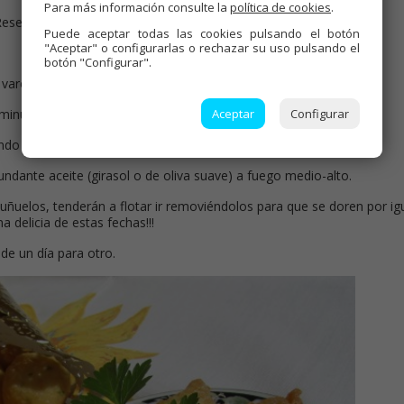
Para más información consulte la
política de cookies
.
Reservar.
Puede aceptar todas las cookies pulsando el botón
"Aceptar" o configurarlas o rechazar su uso pulsando el
botón "Configurar".
 varoma, vel.1.
Aceptar
Configurar
 minutos.
hando por el bocal huevo a huevo.
dante aceite (girasol o de oliva suave) a fuego medio-alto.
buñuelos, tenderán a flotar ir removiéndolos para que se doren por igu
a delicia de estas fechas!!!
de un día para otro.