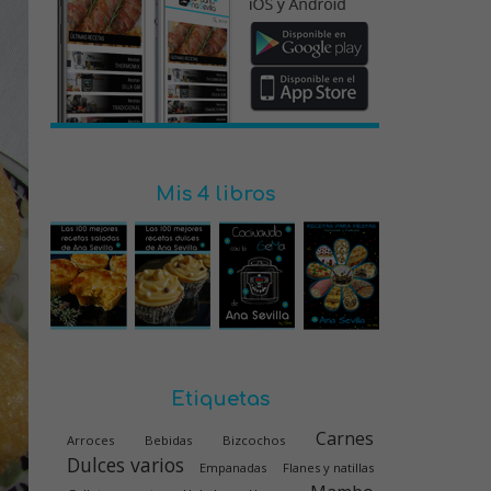
Mis 4 libros
Etiquetas
Carnes
Arroces
Bebidas
Bizcochos
Dulces varios
Empanadas
Flanes y natillas