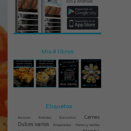
Mis 4 libros
Etiquetas
Carnes
Arroces
Bebidas
Bizcochos
Dulces varios
Empanadas
Flanes y natillas