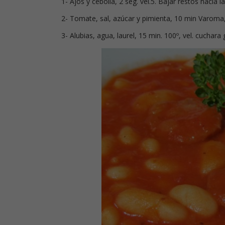
1- Ajos y cebolla, 2 seg. vel.5. Bajar restos hacia l
2- Tomate, sal, azúcar y pimienta, 10 min Varoma, 
3- Alubias, agua, laurel, 15 min. 100º, vel. cuchara g