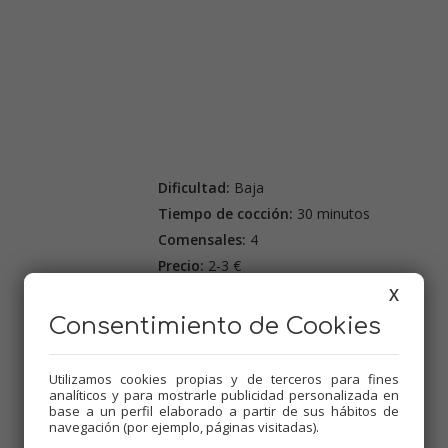
Dificultad:
Baja
Tiempo de cocción:
30 minutos
Comensales:
4
Precio:
2-3 €
X
Etiquetas:
Thermomix
,
Platos de cuchara
,
Consentimiento de Cookies
Recetas para olla GM
,
Tradicional
,
Primeros platos
,
Mambo
Utilizamos cookies propias y de terceros para fines
analíticos y para mostrarle publicidad personalizada en
base a un perfil elaborado a partir de sus hábitos de
navegación (por ejemplo, páginas visitadas).