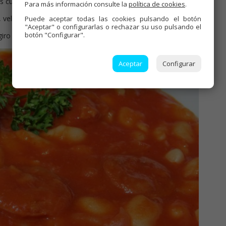
as cuchillas, añadir el aceite y chorizo, 6 min. Varoma, vel.cuchara.
Para más información consulte la
política de cookies
.
vel. cuchara, giro izda.
Puede aceptar todas las cookies pulsando el botón
"Aceptar" o configurarlas o rechazar su uso pulsando el
botón "Configurar".
iro izda.
Aceptar
Configurar