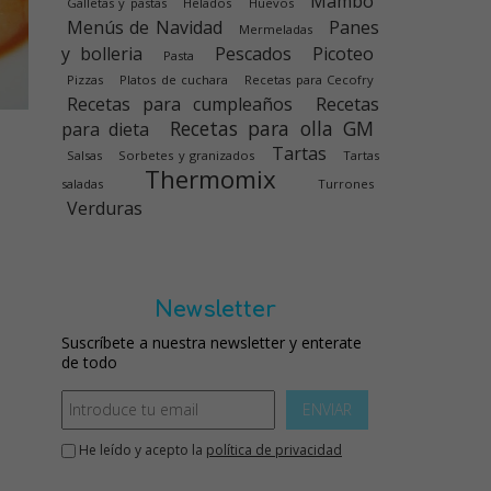
Mambo
Galletas y pastas
Helados
Huevos
Menús de Navidad
Panes
Mermeladas
y bolleria
Pescados
Picoteo
Pasta
Pizzas
Platos de cuchara
Recetas para Cecofry
Recetas para cumpleaños
Recetas
Recetas para olla GM
para dieta
Tartas
Salsas
Sorbetes y granizados
Tartas
Thermomix
saladas
Turrones
Verduras
Newsletter
Suscríbete a nuestra newsletter y enterate
de todo
ENVIAR
He leído y acepto la
política de privacidad