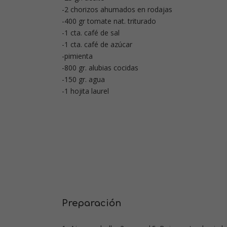
-2 chorizos ahumados en rodajas
-400 gr tomate nat. triturado
-1 cta. café de sal
-1 cta. café de azúcar
-pimienta
-800 gr. alubias cocidas
-150 gr. agua
-1 hojita laurel
Preparación