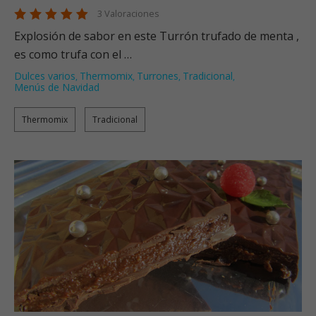
3 Valoraciones
Explosión de sabor en este Turrón trufado de menta ,
es como trufa con el …
Dulces varios
Thermomix
Turrones
Tradicional
,
,
,
,
Menús de Navidad
Thermomix
Tradicional