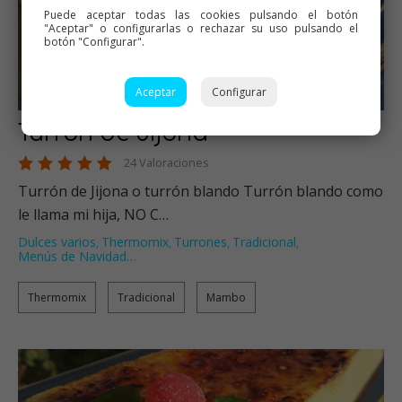
Puede aceptar todas las cookies pulsando el botón
"Aceptar" o configurarlas o rechazar su uso pulsando el
botón "Configurar".
Aceptar
Configurar
Turrón de Jijona
24 Valoraciones
Turrón de Jijona o turrón blando Turrón blando como
le llama mi hija, NO C…
Dulces varios
Thermomix
Turrones
Tradicional
,
,
,
,
Menús de Navidad
…
Thermomix
Tradicional
Mambo