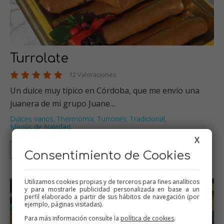
Turrolate
12 Valoraciones
Un dulce muy típico en Córdoba, que me envío una
juanera de mi grupo Juane…
Dulces varios
Thermomix
Turrones
Tradicional
,
,
,
,
Menús de Navidad
X
Thermomix
Tradicional
Consentimiento de Cookies
Utilizamos cookies propias y de terceros para fines analíticos
y para mostrarle publicidad personalizada en base a un
perfil elaborado a partir de sus hábitos de navegación (por
ejemplo, páginas visitadas).
Para más información consulte la
política de cookies
.