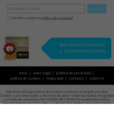
ENVIAR
He leído y acepto la
política de privacidad
Inicio
aviso legal
política de privacidad
política de cookies
mapa web
contacto
sobre mi
Este blog está bajo licencia de Creative Commons, protegido por Save
Creative, y por tanto sujeto a derechos de autor. Todas las recetas, fotografías
y el resto de contenidos, NO PUEDEN SER COPIADOS ni publicados total o
parcialmente en otro blog, web o cualquier otro medios sin la autorización
previa por escrito de la autora.