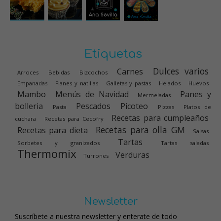
Etiquetas
Dulces varios
Carnes
Arroces
Bebidas
Bizcochos
Empanadas
Flanes y natillas
Galletas y pastas
Helados
Huevos
Mambo
Menús de Navidad
Panes y
Mermeladas
bolleria
Pescados
Picoteo
Pasta
Pizzas
Platos de
Recetas para cumpleaños
cuchara
Recetas para Cecofry
Recetas para olla GM
Recetas para dieta
Salsas
Tartas
Sorbetes y granizados
Tartas saladas
Thermomix
Verduras
Turrones
Newsletter
Suscríbete a nuestra newsletter y enterate de todo