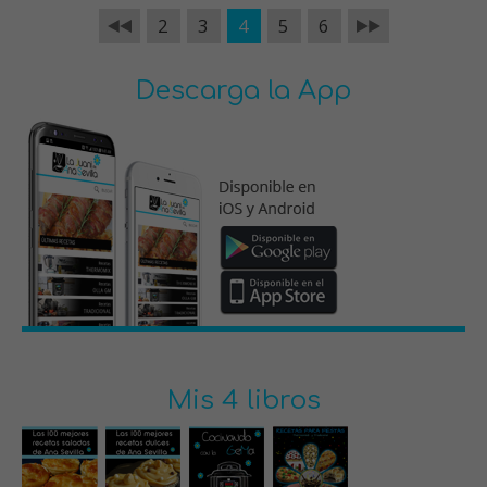
2
3
4
5
6
Descarga la App
Mis 4 libros